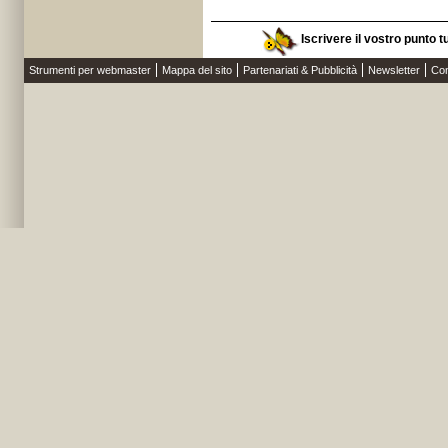
Iscrivere il vostro punto t
Strumenti per webmaster
Mappa del sito
Partenariati & Pubblicità
Newsletter
Con