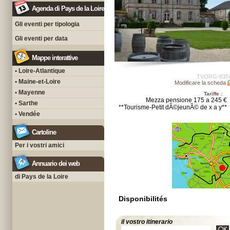
Agenda di Pays de la Loire
Gli eventi per tipologia
Gli eventi per data
Mappe interattive
• Loire-Atlantique
TVORG-835
• Maine-et-Loire
Modificare la scheda
• Mayenne
Tariffe :
Mezza pensione 175 a 245 €
• Sarthe
**Tourisme-Petit dÃ©jeunÃ© de x a y**
• Vendée
Cartoline
Per i vostri amici
Annuario dei web
di Pays de la Loire
Disponibilités
il vostro itinerario