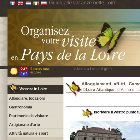
Guida alle vacanze nelle Loire
Il meteo oggi
> Meteo a Loire a 5 giorni
in Loire
Alloggiamenti, affitti , Cam
Vacanze in Loire
Loire-Atlantique
Maine-et-Lo
Alloggiare, locazioni
Gastronomia
Iscrivere il vostro punto t
Patrimonio da visitare
Artigianato d'arte
Attività natura e sport