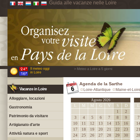
Guida alle vacanze nelle Loire
Il meteo oggi
> Meteo a Loire a 5 giorni
in Loire
Agenda de la Sarthe
Vacanze in Loire
Loire-Atlantique
Maine-et-Loir
Alloggiare, locazioni
Agosto 2026
L
M
M
G
V
S
D
L
Gastronomia
1
2
Patrimonio da visitare
3
4
5
6
7
8
9
7
10
11
12
13
14
15
16
1
Artigianato d'arte
17
18
19
20
21
22
23
2
Attività natura e sport
24
25
26
27
28
29
30
2