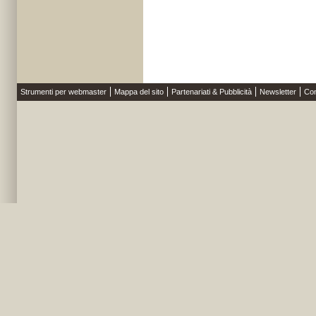
Strumenti per webmaster
Mappa del sito
Partenariati & Pubblicità
Newsletter
Con