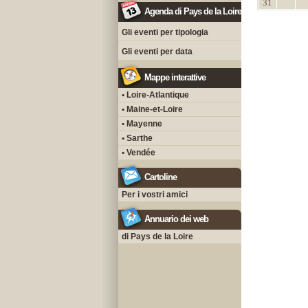
31
Agenda di Pays de la Loire
Gli eventi per tipologia
Gli eventi per data
Mappe interattive
• Loire-Atlantique
• Maine-et-Loire
• Mayenne
• Sarthe
• Vendée
Cartoline
Per i vostri amici
Annuario dei web
di Pays de la Loire