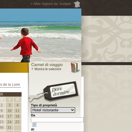
> Altre regioni da visitare
Carnet di viaggio
Mostra le selezioni
ys de la Loire
26
V
S
D
2
3
4
Tipo di proprietà
9
10
11
Da
16
17
18
23
24
25
30
31
Al