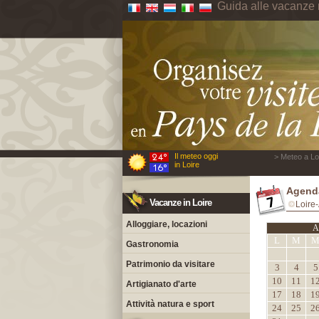
Guida alle vacanze 
Il meteo oggi
> Meteo a Loi
in Loire
Agenda
Vacanze in Loire
Loire-
Alloggiare, locazioni
A
L
M
Gastronomia
Patrimonio da visitare
3
4
5
10
11
1
Artigianato d'arte
17
18
1
Attività natura e sport
24
25
2