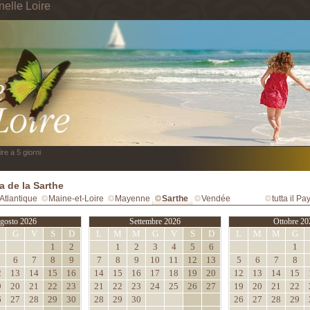
nelle Loire
re a 5 giorni
 de la Sarthe
Atlantique
Maine-et-Loire
Mayenne
Sarthe
Vendée
tutta il Pa
gosto 2026
Settembre 2026
Ottobre 20
M
G
V
S
D
L
M
M
G
V
S
D
L
M
M
G
1
2
1
2
3
4
5
6
1
6
7
8
9
7
8
9
10
11
12
13
5
6
7
8
2
13
14
15
16
14
15
16
17
18
19
20
12
13
14
15
9
20
21
22
23
21
22
23
24
25
26
27
19
20
21
22
6
27
28
29
30
28
29
30
26
27
28
29