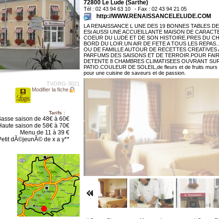
72800 Le Lude (Sarthe)
Tél : 02 43 94 63 10
- Fax : 02 43 94 21 05
http://WWW.RENAISSANCELELUDE.COM
LA RENAISSANCE L UNE DES 19 BONNES TABLES DE
ESt AUSSI UNE ACCUEILLANTE MAISON DE CARACT
COEUR DU LUDE ET DE SON HISTOIRE.PRES DU C
BORD DU LOIR.UN AIR DE FETE A TOUS LES REPAS..
OU DE FAMILLE AUTOUR DE RECETTES CREATIVES
PARFUMS DES SAISONS ET DE TERROIR.POUR FAIR
DETENTE 8 CHAMBRES CLIMATISEES OUVRANT SU
PATIO.COULEUR DE SOLEIL,de fleurs et de fruits murs 
pour une cuisine de saveurs et de passion.
TVORG-3021
Modifier la fiche
Tarifs :
asse saison de 48€ à 60€
Haute saison de 58€ à 70€
Menu de 11 à 39 €
etit dÃ©jeunÃ© de x a y**