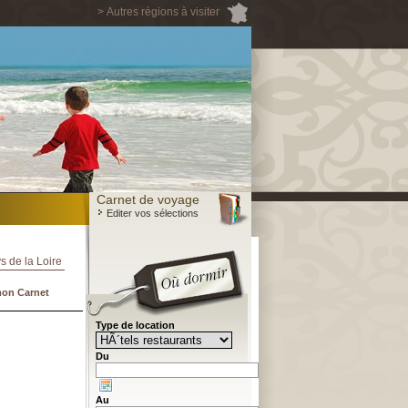
> Autres régions à visiter
Carnet de voyage
Editer vos sélections
s de la Loire
mon Carnet
Type de location
Du
Au