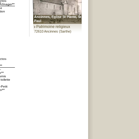
ctos-
Ã©nager**
ge
tion
Ancinnes, Eglise St Pierre, St
Paul
Patrimoine religieux
72610 Ancinnes (Sarthe)
ctos-
**
-
**
urnis
toilette
-Petit
r**