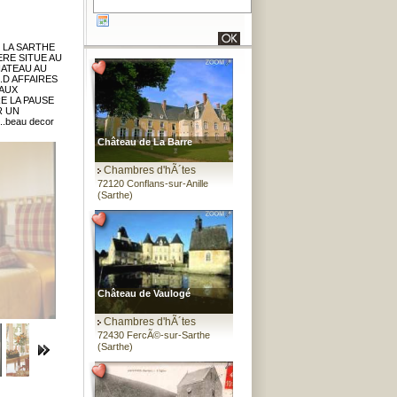
 LA SARTHE
ERE SITUE AU
HATEAU AU
.D AFFAIRES
 AUX
E LA PAUSE
R UN
..beau decor
Château de La Barre
Chambres d'hÃ´tes
72120 Conflans-sur-Anille
(Sarthe)
Château de Vaulogé
Chambres d'hÃ´tes
72430 FercÃ©-sur-Sarthe
(Sarthe)