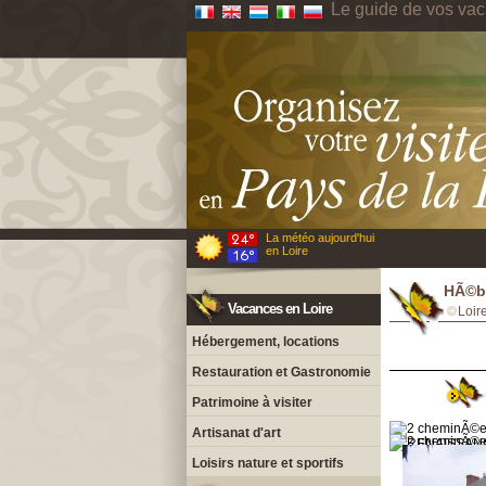
Le guide de vos vac
La météo aujourd'hui
en Loire
HÃ©be
Vacances en Loire
Loir
Hébergement, locations
Restauration et Gastronomie
Patrimoine à visiter
Artisanat d'art
Loisirs nature et sportifs