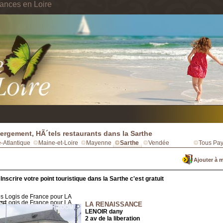
ances en Loire
rgement, HÃ´tels restaurants dans la Sarthe
e-Atlantique
Maine-et-Loire
Mayenne
Sarthe
Vendée
Tous Pay
Ajouter à 
Inscrire votre point touristique dans la Sarthe c'est gratuit
LA RENAISSANCE
LENOIR dany
2 av de la liberation