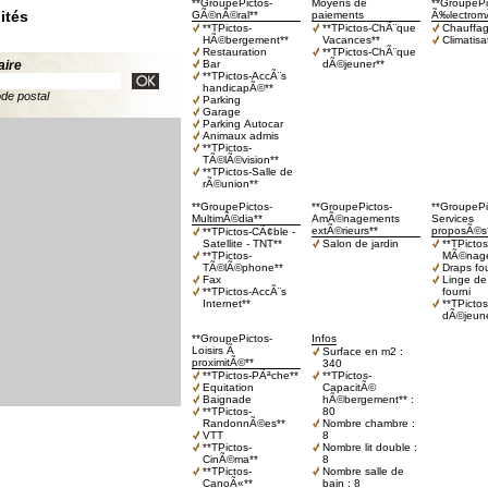
**GroupePictos-
Moyens de
**GroupePi
ités
GÃ©nÃ©ral**
paiements
Ã‰lectrom
**TPictos-
**TPictos-ChÃ¨que
Chauffa
HÃ©bergement**
Vacances**
Climatisa
Restauration
**TPictos-ChÃ¨que
aire
Bar
dÃ©jeuner**
**TPictos-AccÃ¨s
handicapÃ©**
ode postal
Parking
Garage
Parking Autocar
Animaux admis
**TPictos-
TÃ©lÃ©vision**
**TPictos-Salle de
rÃ©union**
**GroupePictos-
**GroupePictos-
**GroupePi
MultimÃ©dia**
AmÃ©nagements
Services
extÃ©rieurs**
proposÃ©s
**TPictos-CÃ¢ble -
Satellite - TNT**
Salon de jardin
**TPictos
**TPictos-
MÃ©nage
TÃ©lÃ©phone**
Draps fo
Fax
Linge de 
**TPictos-AccÃ¨s
fourni
Internet**
**TPictos
dÃ©jeune
**GroupePictos-
Infos
Loisirs Ã
Surface en m2 :
proximitÃ©**
340
**TPictos-PÃªche**
**TPictos-
Equitation
CapacitÃ©
Baignade
hÃ©bergement** :
**TPictos-
80
RandonnÃ©es**
Nombre chambre :
VTT
8
**TPictos-
Nombre lit double :
CinÃ©ma**
8
**TPictos-
Nombre salle de
CanoÃ«**
bain : 8