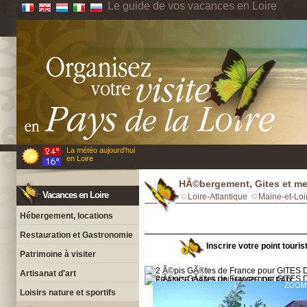
Le guide de vos vacances en Loire
La météo aujourd'hui
en Loire
HÃ©bergement, Gites et m
Vacances en Loire
Loire-Atlantique
Maine-et-Loi
Hébergement, locations
Restauration et Gastronomie
Inscrire votre point touris
Patrimoine à visiter
Artisanat d'art
Loisirs nature et sportifs