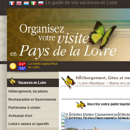
Le guide de vos vacances en Loire
La météo aujourd'hui
en Loire
HÃ©bergement, Gites et m
Vacances en Loire
Loire-Atlantique
Maine-et-Loi
Hébergement, locations
Restauration et Gastronomie
Inscrire votre point touri
Patrimoine à visiter
Artisanat d'art
Loisirs nature et sportifs