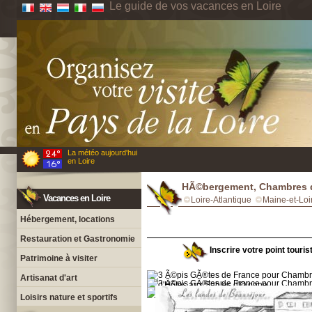
Le guide de vos vacances en Loire
La météo aujourd'hui
en Loire
HÃ©bergement, Chambres d
Vacances en Loire
Loire-Atlantique
Maine-et-Loi
Hébergement, locations
Restauration et Gastronomie
Inscrire votre point touri
Patrimoine à visiter
Artisanat d'art
Loisirs nature et sportifs