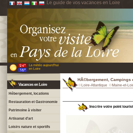
Le guide de vos vacances en Loire
La météo aujourd'hui
en Loire
HÃ©bergement, Campings 
Vacances en Loire
Loire-Atlantique
Maine-et-Loi
Hébergement, locations
Restauration et Gastronomie
Inscrire votre point touri
Patrimoine à visiter
Artisanat d'art
Loisirs nature et sportifs