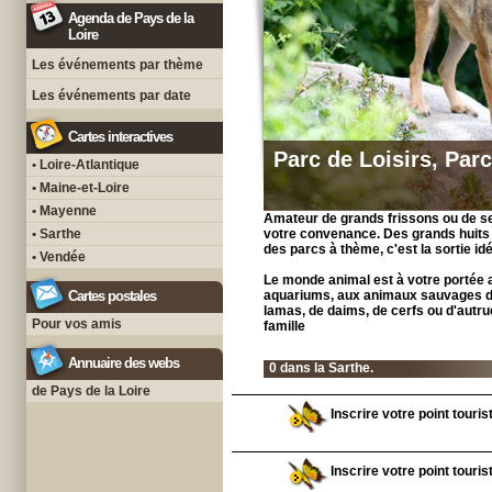
Agenda de Pays de la
Loire
Les événements par thème
Les événements par date
Cartes interactives
Parc de Loisirs, Par
• Loire-Atlantique
• Maine-et-Loire
• Mayenne
Amateur de grands frissons ou de se
• Sarthe
votre convenance. Des grands huits 
des parcs à thème, c'est la sortie id
• Vendée
Le monde animal est à votre portée 
Cartes postales
aquariums, aux animaux sauvages d'
lamas, de daims, de cerfs ou d'autr
Pour vos amis
famille
Annuaire des webs
0 dans la Sarthe.
de Pays de la Loire
Inscrire votre point touris
Inscrire votre point touris