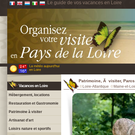
Le guide de vos vacances en Loire
La météo aujourd'hui
en Loire
Patrimoine, Ã visiter, Parcs
Vacances en Loire
Loire-Atlantique
Maine-et-Loi
Hébergement, locations
Restauration et Gastronomie
Patrimoine à visiter
Artisanat d'art
Loisirs nature et sportifs