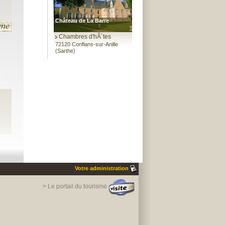
Château de La Barre
Chambres d'hÃ´tes
72120 Conflans-sur-Anille
(Sarthe)
e
Votre administration
> Le portail du tourisme