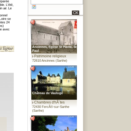
réparée
le. L'été,
n air. Le
onnel
Loire se
ntes 24
ns)
re avec
Ancinnes, Eglise St Pierre, St
Paul
Patrimoine religieux
72610 Ancinnes (Sarthe)
Château de Vaulogé
Chambres d'hÃ´tes
72430 FercÃ©-sur-Sarthe
(Sarthe)