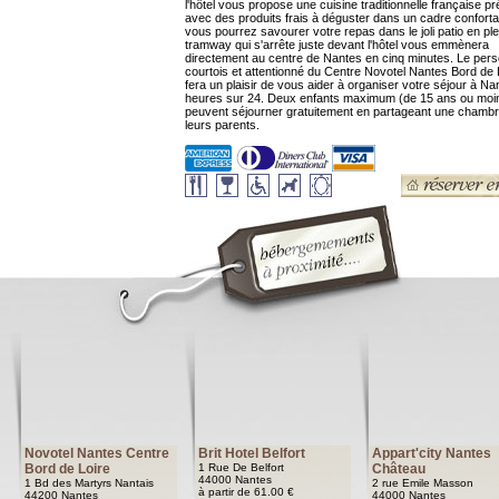
l'hôtel vous propose une cuisine traditionnelle française p
avec des produits frais à déguster dans un cadre confortab
vous pourrez savourer votre repas dans le joli patio en plei
tramway qui s'arrête juste devant l'hôtel vous emmènera
directement au centre de Nantes en cinq minutes. Le pers
courtois et attentionné du Centre Novotel Nantes Bord de 
fera un plaisir de vous aider à organiser votre séjour à Na
heures sur 24. Deux enfants maximum (de 15 ans ou moi
peuvent séjourner gratuitement en partageant une chamb
leurs parents.
Novotel Nantes Centre
Brit Hotel Belfort
Appart'city Nantes
Bord de Loire
1 Rue De Belfort
Château
44000 Nantes
1 Bd des Martyrs Nantais
2 rue Emile Masson
à partir de 61.00 €
44200 Nantes
44000 Nantes