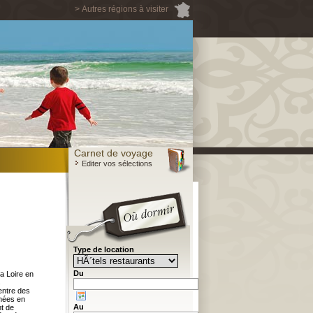
> Autres régions à visiter
Carnet de voyage
Editer vos sélections
Type de location
Du
a Loire en
s
entre des
rnées en
Au
nt de