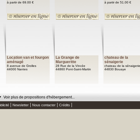
à partir de 69.00 €
à partir de 51.00 €
Location van et fourgon
La Grange de
chateau de la
aménagé
Margueritte
sénaigerie
8 avenue de Grolles
28 Rue de la Vincée
chateau de la sénaigeri
44000 Nantes
44860 Pont-Saint-Martin
44830 Bouaye
Voir plus de propositions d'hébergement...
blicité
Newsletter
Nous contacter
Crédits