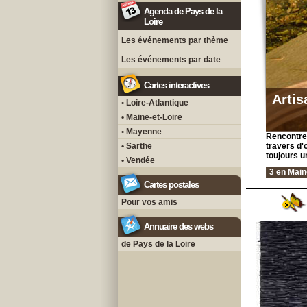
Agenda de Pays de la
Loire
Les événements par thème
Les événements par date
Cartes interactives
Artis
• Loire-Atlantique
• Maine-et-Loire
• Mayenne
Rencontre 
• Sarthe
travers d'o
toujours u
• Vendée
3 en Main
Cartes postales
Pour vos amis
Annuaire des webs
de Pays de la Loire