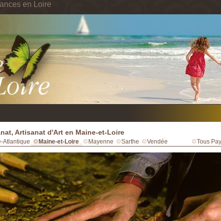
ances en Loire
anat, Artisanat d'Art en Maine-et-Loire
e-Atlantique
Maine-et-Loire
Mayenne
Sarthe
Vendée
Tous Pay