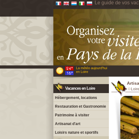
Le guide de vos vac
La météo aujourd'hui
en Loire
Artis
Vacances en Loire
Loir
Hébergement, locations
Restauration et Gastronomie
Patrimoine à visiter
Artisanat d'art
Loisirs nature et sportifs