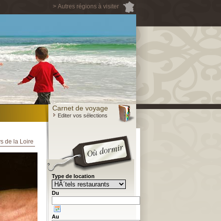
> Autres régions à visiter
Carnet de voyage
Editer vos sélections
s de la Loire
Type de location
Du
Au