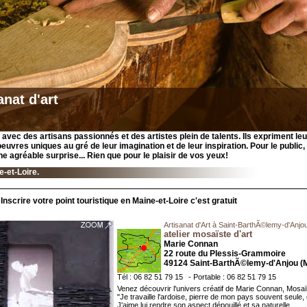
anat d'art
avec des artisans passionnés et des artistes plein de talents. Ils expriment leu
euvres uniques au gré de leur imagination et de leur inspiration. Pour le public, 
ne agréable surprise... Rien que pour le plaisir de vos yeux!
e-et-Loire.
Inscrire votre point touristique en Maine-et-Loire c'est gratuit
Artisanat d'Art à Saint-BarthÃ©lemy-d'Anjo
atelier mosaïste d'art
Marie Connan
22 route du Plessis-Grammoire
49124 Saint-BarthÃ©lemy-d'Anjou (M
Tél : 06 82 51 79 15
- Portable : 06 82 51 79 15
Venez découvrir l'univers créatif de Marie Connan, Mosaïs
"Je travaille l'ardoise, pierre de mon pays souvent seule,
J'aime lui rendre son aspect dépouillé et sa naturelle ...