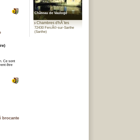
Château de Vaulogé
Chambres d'hÃ´tes
72430 FercÃ©-sur-Sarthe
(Sarthe)
e
re)
n. Ce sont
vent être
é brocante