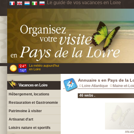
Le guide de vos vacances en Loire
La météo aujourd'hui
en Loire
Annuaire s en Pays de la L
Vacances en Loire
Loire-Atlantique
Maine-et-Loi
Hébergement, locations
46 webs .
Restauration et Gastronomie
Patrimoine à visiter
Artisanat d'art
Loisirs nature et sportifs
AN-40