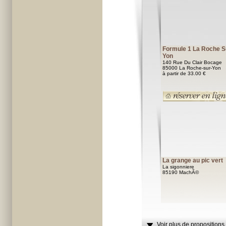
Formule 1 La Roche S
Yon
140 Rue Du Clair Bocage
85000 La Roche-sur-Yon
à partir de 33.00 €
La grange au pic vert
La sigonniere
85190 MachÃ©
Voir plus de propositions