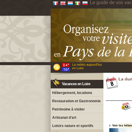
Le guide de vos vac
La météo aujourd'hui
en Loire
La dun
Vacances en Loire
Hébergement, locations
Restauration et Gastronomie
Patrimoine à visiter
Artisanat d'art
Loisirs nature et sportifs
Voir les hébe