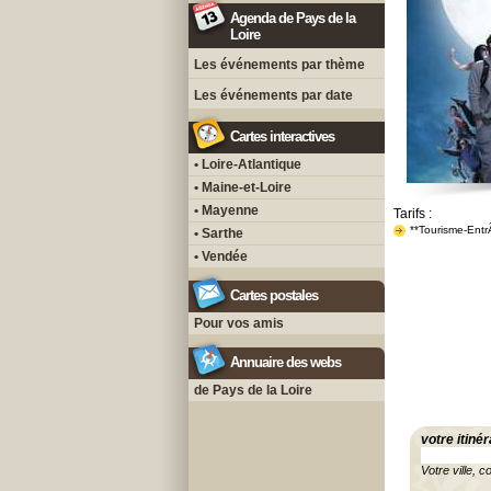
Agenda de Pays de la
Loire
Les événements par thème
Les événements par date
Cartes interactives
• Loire-Atlantique
• Maine-et-Loire
• Mayenne
Tarifs :
**Tourisme-Entr
• Sarthe
• Vendée
Cartes postales
Pour vos amis
Annuaire des webs
de Pays de la Loire
votre itinér
Votre ville, c