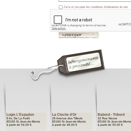
J'ai lu et j'accepte les
conditions d'utilisations
du site
Logis L'Espadon
La Cloche d'Or
Babord - Tribord
8 Av. De La Forêt
26 Avenue des Tilleuls
32 Rue Neuve
85160 St Jean-de-Monts
85160 St Jean-de-Monts
85160 St Jean-de-Mont
à partir de 54.00 €
à partir de 48.00 €
à partir de 50.00 €