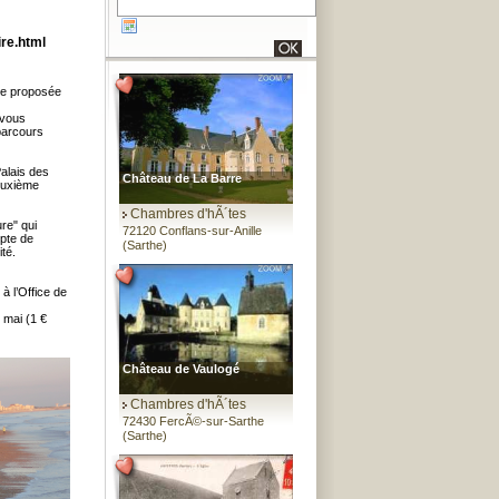
ire.html
ne proposée
 vous
parcours
alais des
Château de La Barre
euxième
Chambres d'hÃ´tes
re" qui
72120 Conflans-sur-Anille
mpte de
(Sarthe)
ité.
à l’Office de
r mai (1 €
Château de Vaulogé
Chambres d'hÃ´tes
72430 FercÃ©-sur-Sarthe
(Sarthe)