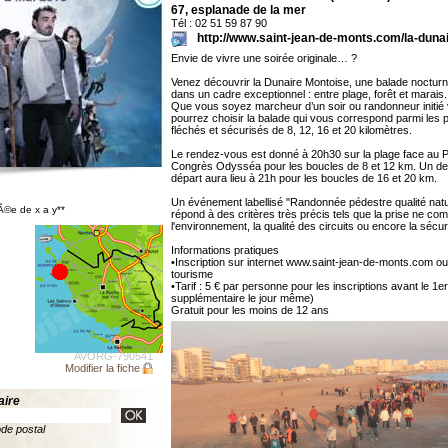
67, esplanade de la mer
Tél : 02 51 59 87 90
http://www.saint-jean-de-monts.com/la-duna
Envie de vivre une soirée originale… ?
Venez découvrir la Dunaire Montoise, une balade noctur
dans un cadre exceptionnel : entre plage, forêt et marais.
Que vous soyez marcheur d’un soir ou randonneur initié
pourrez choisir la balade qui vous correspond parmi les 
fléchés et sécurisés de 8, 12, 16 et 20 kilomètres.
Le rendez-vous est donné à 20h30 sur la plage face au P
Congrès Odysséa pour les boucles de 8 et 12 km. Un d
départ aura lieu à 21h pour les boucles de 16 et 20 km.
Un événement labellisé "Randonnée pédestre qualité natu
Ã©e de x a y**
répond à des critères très précis tels que la prise ne co
l'environnement, la qualité des circuits ou encore la sécur
Informations pratiques
•Inscription sur internet www.saint-jean-de-monts.com ou 
tourisme
•Tarif : 5 € par personne pour les inscriptions avant le 1e
supplémentaire le jour même)
Gratuit pour les moins de 12 ans
AVORG-790541
Modifier la fiche
aire
ode postal