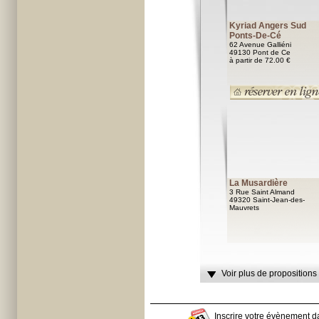
Kyriad Angers Sud
Ponts-De-Cé
62 Avenue Galliéni
49130 Pont de Ce
à partir de 72.00 €
La Musardière
3 Rue Saint Almand
49320 Saint-Jean-des-
Mauvrets
Voir plus de propositions
Inscrire votre évènement da