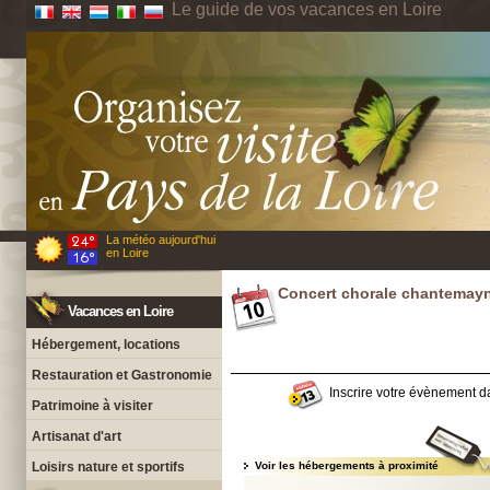
Le guide de vos vacances en Loire
La météo aujourd'hui
en Loire
Concert chorale chantemay
Vacances en Loire
Hébergement, locations
Restauration et Gastronomie
Inscrire votre évènement da
Patrimoine à visiter
Artisanat d'art
Loisirs nature et sportifs
Voir les hébergements à proximité