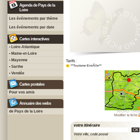
Agenda de Pays de la
Loire
Les événements par thème
Les événements par date
Cartes interactives
• Loire-Atlantique
• Maine-et-Loire
• Mayenne
Tarifs :
**Tourisme-EntrÃ©e**
• Sarthe
• Vendée
Cartes postales
Pour vos amis
Annuaire des webs
de Pays de la Loire
AVORG-73456
Modifier la fiche
votre itinéraire
Votre ville, code postal