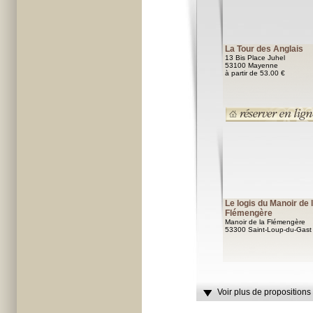
La Tour des Anglais
13 Bis Place Juhel
53100 Mayenne
à partir de 53.00 €
Le logis du Manoir de 
Flémengère
Manoir de la Flémengère
53300 Saint-Loup-du-Gast
Voir plus de propositions