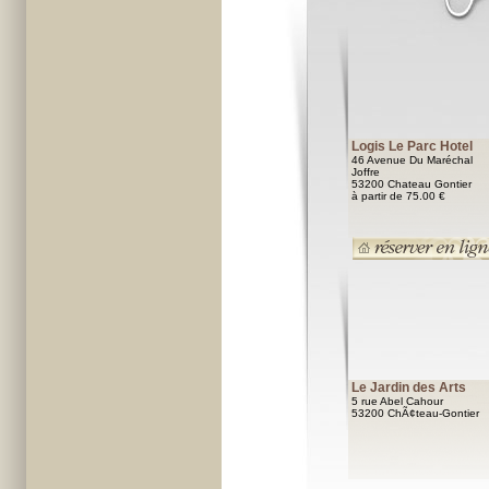
Logis Le Parc Hotel
46 Avenue Du Maréchal
Joffre
53200 Chateau Gontier
à partir de 75.00 €
Le Jardin des Arts
5 rue Abel Cahour
53200 ChÃ¢teau-Gontier