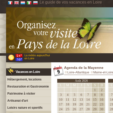
Le guide de vos vacances en Loire
La météo aujourd'hui
en Loire
Agenda de la Mayenne
Vacances en Loire
Loire-Atlantique
Maine-et-Loir
Hébergement, locations
Août 2026
L
M
M
J
V
S
D
L
Restauration et Gastronomie
1
2
Patrimoine à visiter
3
4
5
6
7
8
9
7
10
11
12
13
14
15
16
1
Artisanat d'art
17
18
19
20
21
22
23
2
Loisirs nature et sportifs
24
25
26
27
28
29
30
2