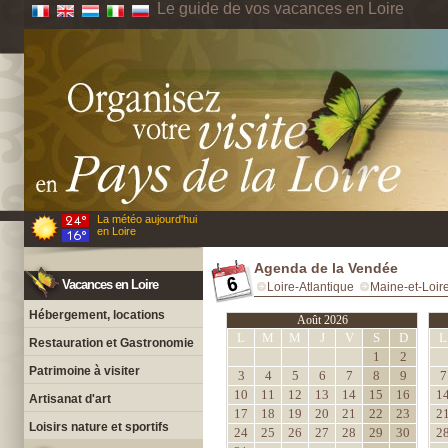
Le guide de vos vacances en Loire
La météo aujourd'hui
en Loire
Agenda de la Vendée
Vacances en Loire
Loire-Atlantique
Maine-et-Loir
Hébergement, locations
Août 2026
L
M
M
J
V
S
D
L
Restauration et Gastronomie
1
2
Patrimoine à visiter
3
4
5
6
7
8
9
7
10
11
12
13
14
15
16
1
Artisanat d'art
17
18
19
20
21
22
23
2
Loisirs nature et sportifs
24
25
26
27
28
29
30
2