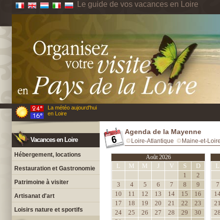
Le guide de vos vacances en Loire
La météo aujourd'hui
en Loire
Agenda de la Mayenne
Vacances en Loire
Loire-Atlantique
Maine-et-Loir
Hébergement, locations
Août 2026
L
M
M
J
V
S
D
L
Restauration et Gastronomie
1
2
Patrimoine à visiter
3
4
5
6
7
8
9
7
10
11
12
13
14
15
16
1
Artisanat d'art
17
18
19
20
21
22
23
2
Loisirs nature et sportifs
24
25
26
27
28
29
30
2