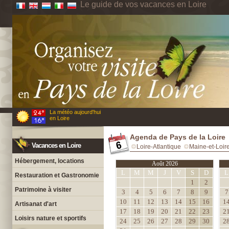
Le guide de vos vacances en Loire
La météo aujourd'hui
en Loire
Agenda de Pays de la Loire
Vacances en Loire
Loire-Atlantique
Maine-et-Loir
Hébergement, locations
Août 2026
L
M
M
J
V
S
D
L
Restauration et Gastronomie
1
2
Patrimoine à visiter
3
4
5
6
7
8
9
7
10
11
12
13
14
15
16
1
Artisanat d'art
17
18
19
20
21
22
23
2
Loisirs nature et sportifs
24
25
26
27
28
29
30
2