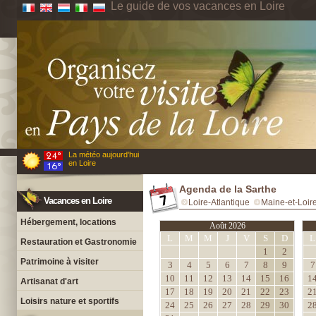
Le guide de vos vacances en Loire
La météo aujourd'hui
en Loire
Agenda de la Sarthe
Vacances en Loire
Loire-Atlantique
Maine-et-Loir
Hébergement, locations
Août 2026
L
M
M
J
V
S
D
L
Restauration et Gastronomie
1
2
Patrimoine à visiter
3
4
5
6
7
8
9
7
10
11
12
13
14
15
16
1
Artisanat d'art
17
18
19
20
21
22
23
2
Loisirs nature et sportifs
24
25
26
27
28
29
30
2