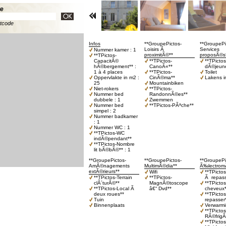
te
stcode
Infos
**GroupePictos-
**GroupePi
Loisirs Ã
Services
Nummer kamer : 1
proximitÃ©**
proposÃ©s
**TPictos-
CapacitÃ©
**TPictos-
**TPictos
hÃ©bergement** :
CanoÃ«**
dÃ©jeune
1 à 4 places
**TPictos-
Toilet
Oppervlakte in m2 :
CinÃ©ma**
Lakens in
25
Mountainbiken
Niet-rokers
**TPictos-
Nummer bed
RandonnÃ©es**
dubbele : 1
Zwemmen
Nummer bed
**TPictos-PÃªche**
simpel : 2
Nummer badkamer
: 1
Nummer WC : 1
**TPictos-WC
indÃ©pendant**
**TPictos-Nombre
lit bÃ©bÃ©** : 1
**GroupePictos-
**GroupePictos-
**GroupePi
AmÃ©nagements
MultimÃ©dia**
Ã‰lectrom
extÃ©rieurs**
Wifi
**TPicto
**TPictos-Terrain
**TPictos-
Ã repass
clÃ´turÃ©**
MagnÃ©toscope
**TPicto
**TPictos-Local Ã
â€“ Dvd**
cheveux*
deux roues**
**TPicto
Tuin
repasser
Binnenplaats
Verwarm
**TPictos
RÃ©frigÃ
**TPictos