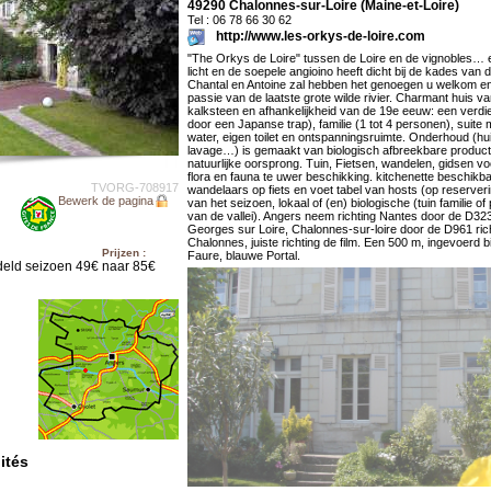
49290 Chalonnes-sur-Loire (Maine-et-Loire)
Tel : 06 78 66 30 62
http://www.les-orkys-de-loire.com
"The Orkys de Loire" tussen de Loire en de vignobles…
licht en de soepele angioino heeft dicht bij de kades van d
Chantal en Antoine zal hebben het genoegen u welkom e
passie van de laatste grote wilde rivier. Charmant huis va
kalksteen en afhankelijkheid van de 19e eeuw: een verdi
door een Japanse trap), familie (1 tot 4 personen), suite
water, eigen toilet en ontspanningsruimte. Onderhoud (hui
lavage…) is gemaakt van biologisch afbreekbare produc
natuurlijke oorsprong. Tuin, Fietsen, wandelen, gidsen voo
flora en fauna te uwer beschikking. kitchenette beschikb
TVORG-708917
wandelaars op fiets en voet tabel van hosts (op reserver
Bewerk de pagina
van het seizoen, lokaal of (en) biologische (tuin familie o
van de vallei). Angers neem richting Nantes door de D323, 
Georges sur Loire, Chalonnes-sur-loire door de D961 rich
Chalonnes, juiste richting de film. Een 500 m, ingevoerd bi
Prijzen :
Faure, blauwe Portal.
eld seizoen 49€ naar 85€
ités