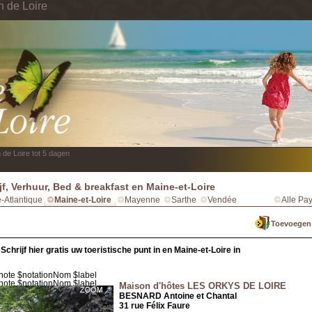
n de Loire
 de Loire tot 5 dagen
ijf, Verhuur, Bed & breakfast en Maine-et-Loire
e-Atlantique
Maine-et-Loire
Mayenne
Sarthe
Vendée
Alle Pay
Toevoegen a
Schrijf hier gratis uw toeristische punt in en Maine-et-Loire in
Maison d'hôtes LES ORKYS DE LOIRE
BESNARD Antoine et Chantal
31 rue Félix Faure