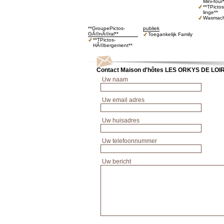
Mini-four
**TPicto
linge**
Wasmach
**GroupePictos-
publiek
GÃ©nÃ©ral**
Toegankelijk Family
**TPictos-
HÃ©bergement**
Contact Maison d'hôtes LES ORKYS DE LOI
Uw naam
Uw email adres
Uw huisadres
Uw telefoonnummer
Uw bericht