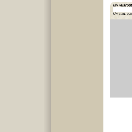
uw reisrou
Uw stad, po