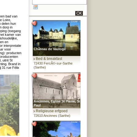
 een bad van
e Loire,
n delen hun
n dorp in
eping (toegang
 met kamer van
shoudelijke,
ten en
r interpretatie
Château de Vaulogé
aar voor
ing): producten
f producenten
Bed & breakfast
uitrit St
72430 FercÃ©-sur-Sarthe
ting. Brand in
(Sarthe)
j 31 rue Félix
Ancinnes, Eglise St Pierre, St
Paul
Religieuse erfgoed
72610 Ancinnes (Sarthe)