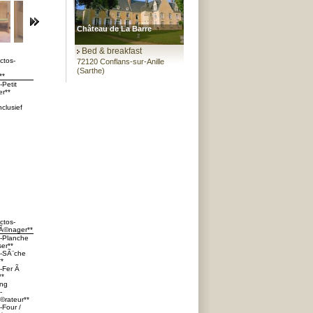
Château de La Barre
Bed & breakfast
ctos-
72120 Conflans-sur-Anille
(Sarthe)
**
-Petit
r**
clusief
ctos-
Ã©nager**
s-Planche
er**
s-SÃ¨che
*
s-Fer Ã
**
ing
-
©rateur**
-Four /