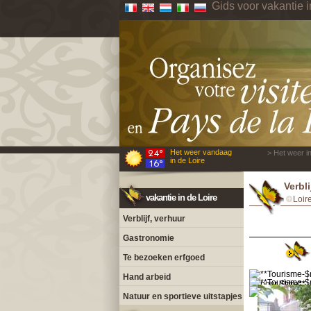
Gids voor vakantie i
Het weer vandaag
> Het weer in
in de Loire
Verbl
vakantie in de Loire
Loir
Verblijf, verhuur
Gastronomie
Te bezoeken erfgoed
Hand arbeid
Natuur en sportieve uitstapjes