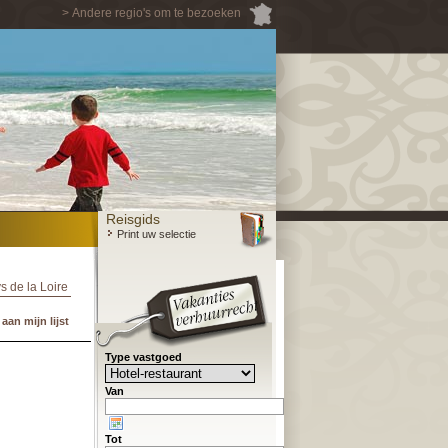
> Andere regio's om te bezoeken
Reisgids
Print uw selectie
s de la Loire
an mijn lijst
Type vastgoed
Van
Tot