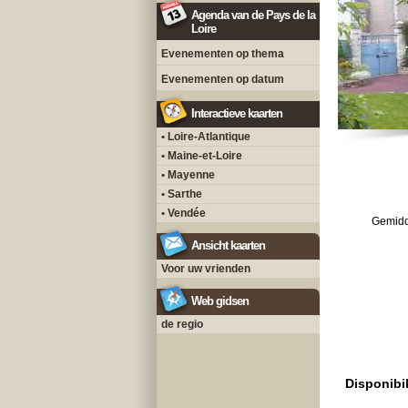
Agenda van de Pays de la
Loire
Evenementen op thema
Evenementen op datum
Interactieve kaarten
• Loire-Atlantique
• Maine-et-Loire
• Mayenne
• Sarthe
• Vendée
Gemidd
Ansicht kaarten
Voor uw vrienden
Web gidsen
de regio
Disponibil