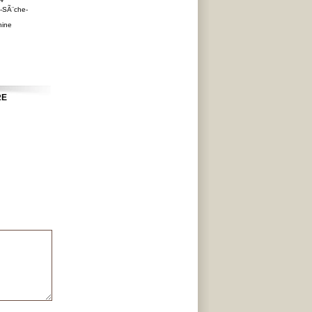
**
s-SÃ¨che-
ine
RE