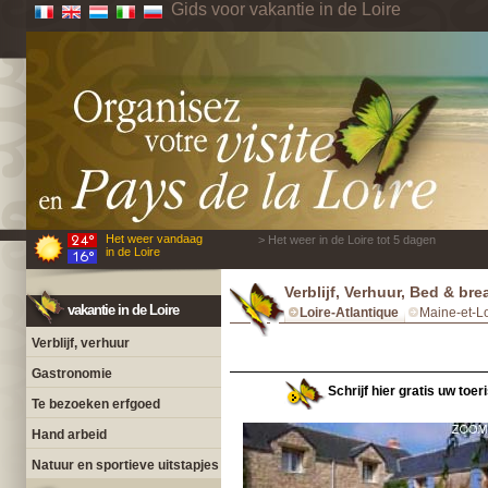
Gids voor vakantie in de Loire
Het weer vandaag
> Het weer in de Loire tot 5 dagen
in de Loire
Verblijf, Verhuur, Bed & bre
vakantie in de Loire
Loire-Atlantique
Maine-et-Lo
Verblijf, verhuur
Gastronomie
Schrijf hier gratis uw toer
Te bezoeken erfgoed
Hand arbeid
Natuur en sportieve uitstapjes