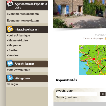
Agenda van de Pays de la
Loire
Evenementen op thema
Evenementen op datum
Interactieve kaarten
• Loire-Atlantique
TVORG-
Bewerk de pagina
• Maine-et-Loire
• Mayenne
• Sarthe
• Vendée
Ansicht kaarten
Voor uw vrienden
Web gidsen
Disponibilités
de regio
uw reisroute
Uw stad, postcode