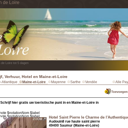
n de Loire
 de Loire tot 5 dagen
ijf, Verhuur, Hotel en Maine-et-Loire
e-Atlantique
Maine-et-Loire
Mayenne
Sarthe
Vendée
Alle Pay
Toevoegen a
Schrijf hier gratis uw toeristische punt in en Maine-et-Loire in
Hotel Saint Pierre le Charme de l'Authentiqu
Audouin
8 rue haute saint pierre
49400 Saumur (Maine-et-Loire)