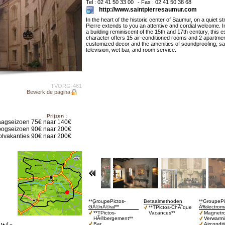
Tel : 02 41 50 33 00
- Fax : 02 41 50 38 68
http://www.saintpierresaumur.com
In the heart of the historic center of Saumur, on a quiet st
Pierre extends to you an attentive and cordial welcome. In
a building reminiscent of the 15th and 17th century, this e
character offers 15 air-conditioned rooms and 2 apartmen
customized decor and the amenities of soundproofing, sate
television, wet bar, and room service.
TVORG-461
Bewerk de pagina
Prijzen :
aagseizoen 75€ naar 140€
ogseizoen 90€ naar 200€
lvakanties 90€ naar 200€
**GroupePictos-
Betaalmethoden
**GroupePi
GÃ©nÃ©ral**
Ã‰lectrom
**TPictos-ChÃ¨que
**TPictos-
Vacances**
Magnetr
HÃ©bergement**
Verwarm
Bar
Aircondit