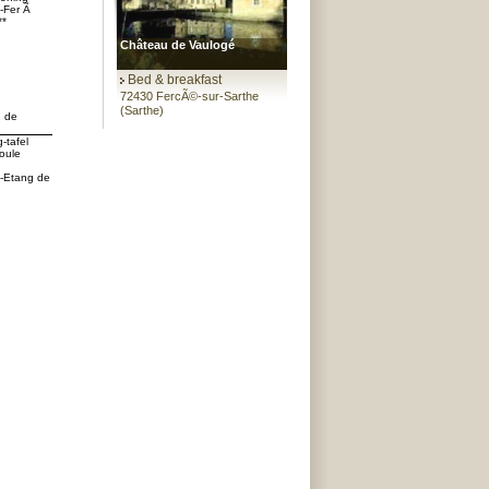
s-Fer Ã
**
Château de Vaulogé
Bed & breakfast
72430 FercÃ©-sur-Sarthe
(Sarthe)
n de
-tafel
oule
s-Etang de