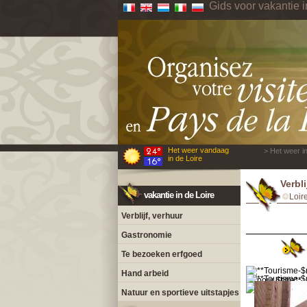
Gids voor vakantie i
Het weer vandaag
> Het weer in
in de Loire
Verbl
vakantie in de Loire
Loir
Verblijf, verhuur
Gastronomie
Te bezoeken erfgoed
Hand arbeid
Natuur en sportieve uitstapjes