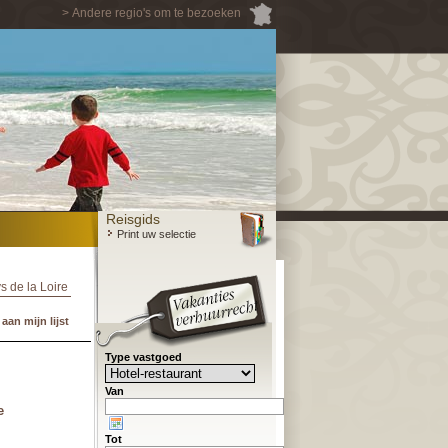
> Andere regio's om te bezoeken
Reisgids
Print uw selectie
s de la Loire
an mijn lijst
Type vastgoed
Van
e
Tot