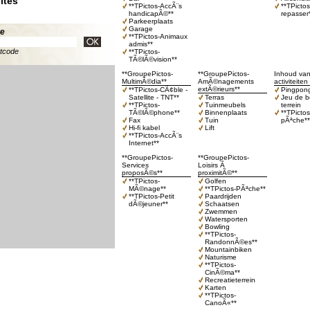
ités
**TPictos-AccÃ¨s
**TPicto
handicapÃ©**
repasser
Parkeerplaats
Garage
te
**TPictos-Animaux
admis**
stcode
**TPictos-
TÃ©lÃ©vision**
**GroupePictos-
**GroupePictos-
Inhoud va
MultimÃ©dia**
AmÃ©nagements
activiteiten
extÃ©rieurs**
**TPictos-CÃ¢ble -
Pingpong
Satellite - TNT**
Terras
Jeu de b
**TPictos-
Tuinmeubels
terrein
TÃ©lÃ©phone**
Binnenplaats
**TPicto
Fax
Tuin
pÃªche**
Hi-fi kabel
Lift
**TPictos-AccÃ¨s
Internet**
**GroupePictos-
**GroupePictos-
Services
Loisirs Ã
proposÃ©s**
proximitÃ©**
**TPictos-
Golfen
MÃ©nage**
**TPictos-PÃªche**
**TPictos-Petit
Paardrijden
dÃ©jeuner**
Schaatsen
Zwemmen
Watersporten
Bowling
**TPictos-
RandonnÃ©es**
Mountainbiken
Naturisme
**TPictos-
CinÃ©ma**
Recreatieterrein
Karten
**TPictos-
CanoÃ«**