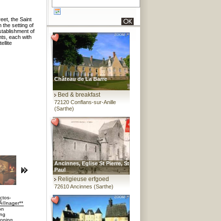
reet, the Saint
 the setting of
stablishment of
ts, each with
llite
Château de La Barre
Bed & breakfast
72120 Conflans-sur-Anille
(Sarthe)
Ancinnes, Eglise St Pierre, St
Paul
Religieuse erfgoed
72610 Ancinnes (Sarthe)
ctos-
Ã©nager**
on
ing
ioning