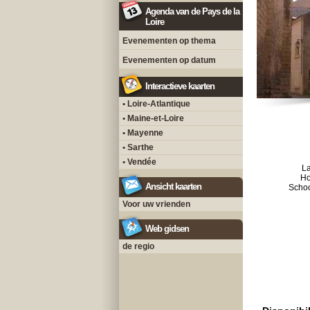
Agenda van de Pays de la
Loire
Evenementen op thema
Evenementen op datum
Interactieve kaarten
• Loire-Atlantique
• Maine-et-Loire
• Mayenne
• Sarthe
• Vendée
L
Ho
Ansicht kaarten
Schoo
Voor uw vrienden
Web gidsen
de regio