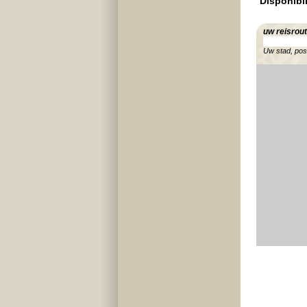
Disponibil
uw reisrou
Uw stad, po