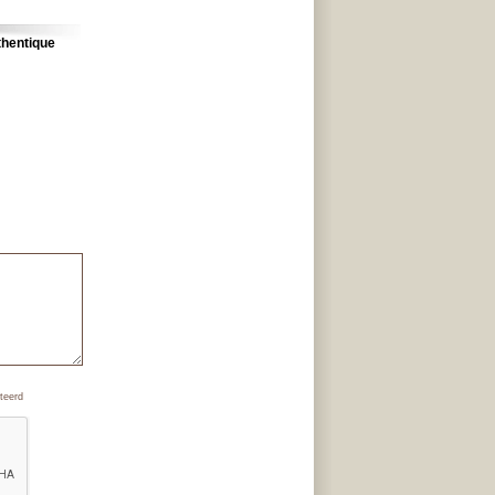
thentique
teerd