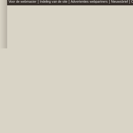
Voor de webmaster
Indeling van de site
Advertenties webpartners
Nieuwsbrief
O