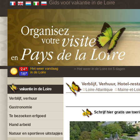
Gids voor vakantie in de Loire
Het weer vandaag
> Het weer in de Loire tot 5 dagen
in de Loire
Verblijf, Verhuur, Hotel-re
vakantie in de Loire
Loire-Atlantique
Maine-et-Loi
Verblijf, verhuur
Gastronomie
Schrijf hier gratis uw toer
Te bezoeken erfgoed
Hand arbeid
Natuur en sportieve uitstapjes