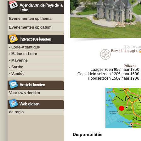
Agenda van de Pays de la
Loire
Evenementen op thema
Evenementen op datum
Interactieve kaarten
• Loire-Atlantique
TVORG-3
Bewerk de pagina
• Maine-et-Loire
• Mayenne
Prijzen :
• Sarthe
Laagseizoen 95€ naar 135€
• Vendée
Gemiddeld seizoen 120€ naar 160€
Hoogseizoen 150€ naar 190€
Ansicht kaarten
Voor uw vrienden
Web gidsen
de regio
Disponibilités