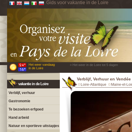
Gids voor vakantie in de Loire
Het weer vandaag
> Het weer in de Loire tot 5 dagen
in de Loire
Verblijf, Verhuur en Vendée
vakantie in de Loire
Loire-Atlantique
Maine-et-Loi
Verblijf, verhuur
Gastronomie
Te bezoeken erfgoed
Hand arbeid
Natuur en sportieve uitstapjes