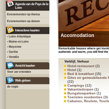
Agenda van de Pays de la
Loire
Evenementen op thema
Evenementen op datum
Interactieve kaarten
Accomodation
• Loire-Atlantique
• Maine-et-Loire
• Mayenne
Remarkable houses where get involve
• Sarthe
authentic and warm, you will find t
• Vendée
Verblijf, Verhuur
Ansicht kaarten
Hotel-restaurant
(2)
Hotel
(1)
Voor uw vrienden
Bed & breakfast
(15)
Gites en gemeubileerde 
Web gidsen
(22)
Campings
(12)
de regio
Vakantiedorpen
(1)
Bungalowparken
(1)
Toeristen residenties
(3)
Cabanes, Roulote, Yourt