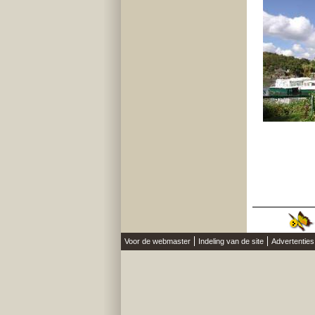
Voor de webmaster
Indeling van de site
Advertentie