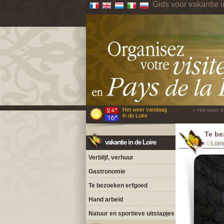
Gids voor vakantie i
Het weer vandaag
> Het weer in
in de Loire
Te be
vakantie in de Loire
Loir
Verblijf, verhuur
Gastronomie
Te bezoeken erfgoed
Hand arbeid
Natuur en sportieve uitstapjes