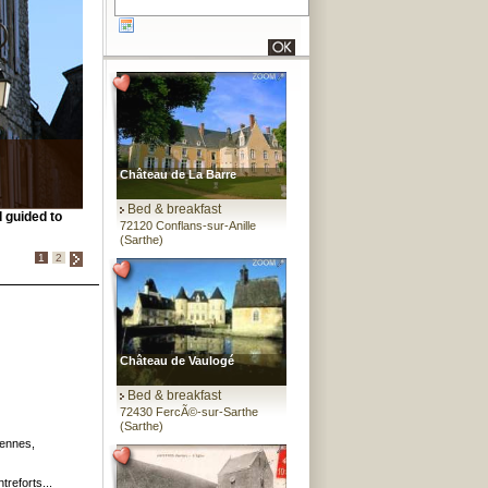
Château de La Barre
Bed & breakfast
d guided to
72120 Conflans-sur-Anille
(Sarthe)
1
2
Château de Vaulogé
Bed & breakfast
72430 FercÃ©-sur-Sarthe
(Sarthe)
éennes,
treforts...