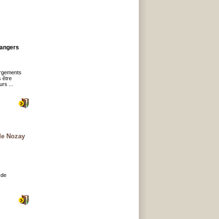
zangers
ergements
s être
rs ...
de Nozay
 de