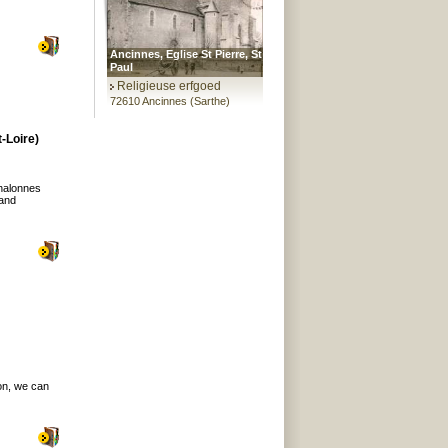
Ancinnes, Eglise St Pierre, St
Paul
Religieuse erfgoed
72610 Ancinnes (Sarthe)
-Loire)
Chalonnes
 and
on, we can