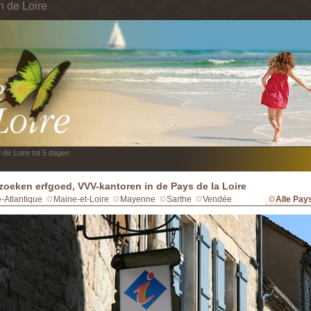
n de Loire
 de Loire tot 5 dagen
zoeken erfgoed, VVV-kantoren in de Pays de la Loire
e-Atlantique
Maine-et-Loire
Mayenne
Sarthe
Vendée
Alle Pays