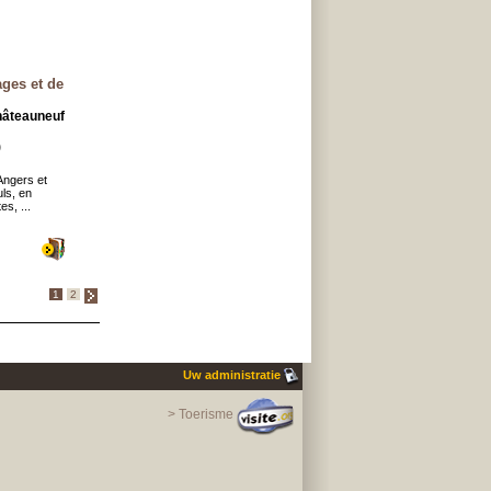
ages et de
hâteauneuf
)
Angers et
ls, en
s, ...
1
2
Uw administratie
> Toerisme