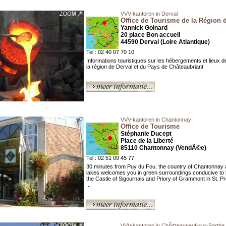
VVV-kantoren in Derval
Office de Tourisme de la Région 
Yannick Goinard
20 place Bon accueil
44590 Derval (Loire Atlantique)
Tel : 02 40 07 70 10
Informations touristiques sur les hébergements et lieux de
la région de Derval et du Pays de Châteaubriant
VVV-kantoren in Chantonnay
Office de Tourisme
Stéphanie Ducept
Place de la Liberté
85110 Chantonnay (VendÃ©e)
Tel : 02 51 09 45 77
30 minutes from Puy du Fou, the country of Chantonnay a
lakes welcomes you in green surroundings conducive to hi
the Castle of Sigournais and Priory of Grammont in St. P
...
VVV-kantoren in ChÃ¢teauneuf-sur-Sarthe