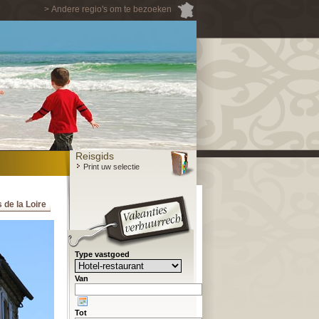
> Andere regio's om te bezoeken
Reisgids
Print uw selectie
 de la Loire
Type vastgoed
Van
Tot