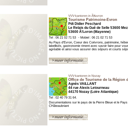
VVV-kantoren in Ã‰vron
Tourisme Patrimoine-Evron
Pdt Didier Peschard
Le Relais du Gué de Selle 53600 Me
53600 Ã‰vron (Mayenne)
Tel : 06 21 02 71 53
- Mobiel : 06 21 02 71 53
Au Pays d'Evron, Coeur des Coëvrons, patrimoine, héb
labellisés, gastronomie riment avec savoir faire pour vou
agréable et ainsi vous assurer des séjours et courts séjou
VVV-kantoren in Nozay
Office de Tourisme de la Région 
Agnès VAILLANT
44 rue Alexis Letourneau
44170 Nozay (Loire Atlantique)
Tel : 02 40 79 31 64.
Documentations sur le pays de la Pierre Bleue et le Pays
CHâteaubriant