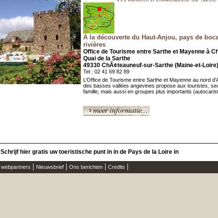
A la découverte du Haut-Anjou, pays de boc
rivières
Office de Tourisme entre Sarthe et Mayenne à C
Quai de la Sarthe
49330 ChÃ¢teauneuf-sur-Sarthe (Maine-et-Loire
Tel : 02 41 69 82 89
L’Office de Tourisme entre Sarthe et Mayenne au nord d’
des basses vallées angevines propose aux touristes, seu
famille, mais aussi en groupes plus importants (autocariste
Schrijf hier gratis uw toeristische punt in in de Pays de la Loire in
s webpartners
Nieuwsbrief
Ons berichten
Credits