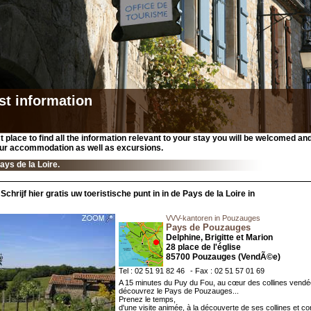
st information
t place to find all the information relevant to your stay you will be welcomed an
ur accommodation as well as excursions.
ays de la Loire.
Schrijf hier gratis uw toeristische punt in in de Pays de la Loire in
VVV-kantoren in Pouzauges
Pays de Pouzauges
Delphine, Brigitte et Marion
28 place de l'église
85700 Pouzauges (VendÃ©e)
Tel : 02 51 91 82 46
- Fax : 02 51 57 01 69
A 15 minutes du Puy du Fou, au cœur des collines vend
découvrez le Pays de Pouzauges...
Prenez le temps,
d'une visite animée, à la découverte de ses collines et con