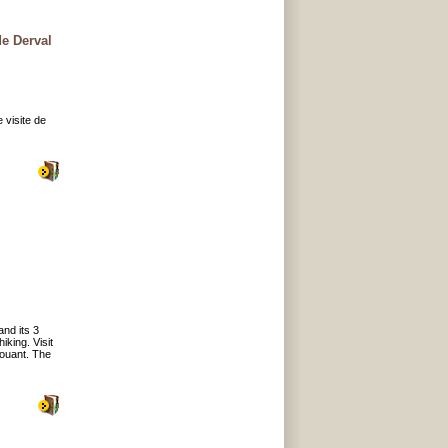
de Derval
 visite de
nd its 3
king. Visit
rouant. The