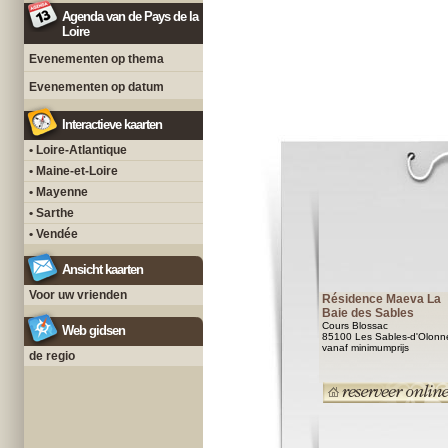
Agenda van de Pays de la
Loire
Evenementen op thema
Evenementen op datum
Interactieve kaarten
• Loire-Atlantique
• Maine-et-Loire
• Mayenne
• Sarthe
• Vendée
Ansicht kaarten
Voor uw vrienden
Résidence Maeva La
Baie des Sables
Cours Blossac
Web gidsen
85100 Les Sables-d'Olonn
vanaf minimumprijs
de regio