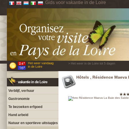
Gids voor vakantie in de Loire
Het weer vandaag
> Het weer in de Loire tot 5 dagen
in de Loire
Hôtels , Résidence Maeva 
vakantie in de Loire
Verblijf, verhuur
Gastronomie
Te bezoeken erfgoed
Hand arbeid
Natuur en sportieve uitstapjes