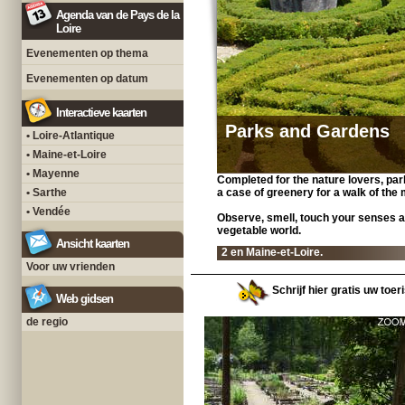
Agenda van de Pays de la
Loire
Evenementen op thema
Evenementen op datum
Interactieve kaarten
Parks and Gardens
• Loire-Atlantique
• Maine-et-Loire
• Mayenne
Completed for the nature lovers, pa
• Sarthe
a case of greenery for a walk of the
• Vendée
Observe, smell, touch your senses ar
vegetable world.
Ansicht kaarten
2 en Maine-et-Loire.
Voor uw vrienden
Schrijf hier gratis uw toer
Web gidsen
de regio