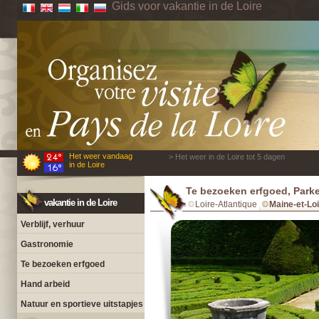
Gids voor vakantie in de Loire
Het weer vandaag
> Het weer in de Loire tot 5 dagen
in de Loire
Te bezoeken erfgoed, Parke
vakantie in de Loire
Loire-Atlantique
Maine-et-Lo
Verblijf, verhuur
Gastronomie
Te bezoeken erfgoed
Hand arbeid
Natuur en sportieve uitstapjes