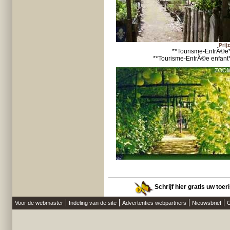
Prij
**Tourisme-EntrÃ©e
**Tourisme-EntrÃ©e enfant
Schrijf hier gratis uw toer
Voor de webmaster
Indeling van de site
Advertenties webpartners
Nieuwsbrief
O