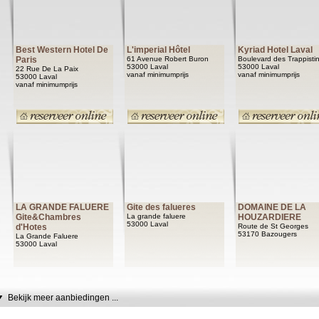
Best Western Hotel De
L'imperial Hôtel
Kyriad Hotel Laval
Paris
61 Avenue Robert Buron
Boulevard des Trappisti
53000 Laval
53000 Laval
22 Rue De La Paix
vanaf minimumprijs
vanaf minimumprijs
53000 Laval
vanaf minimumprijs
LA GRANDE FALUERE
Gite des falueres
DOMAINE DE LA
Gite&Chambres
La grande faluere
HOUZARDIERE
53000 Laval
d'Hotes
Route de St Georges
53170 Bazougers
La Grande Faluere
53000 Laval
Bekijk meer aanbiedingen ...