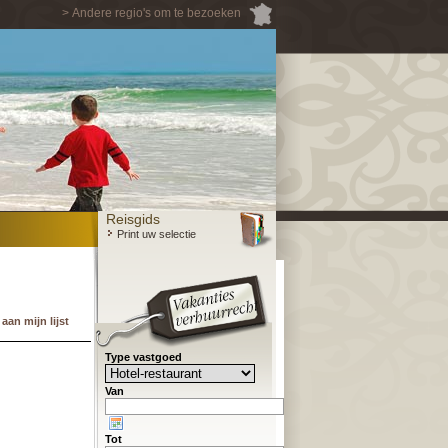
> Andere regio's om te bezoeken
Reisgids
Print uw selectie
an mijn lijst
Type vastgoed
Van
Tot