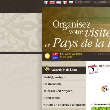
Gids voor vakantie i
Het weer vandaag
> Het weer in
in de Loire
Atelie
vakantie in de Loire
Verblijf, verhuur
Gastronomie
Te bezoeken erfgoed
Hand arbeid
Natuur en sportieve uitstapjes
Accommodatie