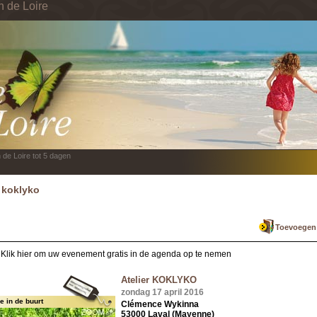
n de Loire
 de Loire tot 5 dagen
r koklyko
Toevoegen a
Klik hier om uw evenement gratis in de agenda op te nemen
Atelier KOKLYKO
zondag 17 april 2016
 in de buurt
Clémence Wykinna
53000 Laval (Mayenne)