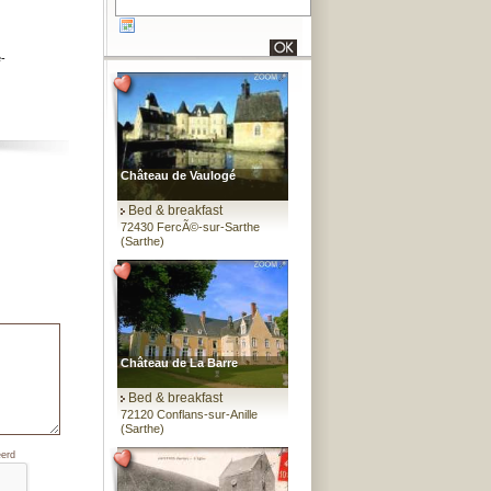
-
Château de Vaulogé
Bed & breakfast
72430 FercÃ©-sur-Sarthe
(Sarthe)
Château de La Barre
Bed & breakfast
72120 Conflans-sur-Anille
(Sarthe)
eerd