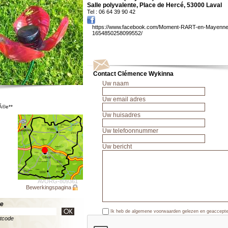
Salle polyvalente, Place de Hercé, 53000 Laval
Tel : 06 64 39 90 42
https://www.facebook.com/Moment-RART-en-Mayenne
1654850258099552/
Contact Clémence Wykinna
Uw naam
Uw email adres
rÃ©e**
Uw huisadres
Uw telefoonnummer
Uw bericht
AVORG-809361
Bewerkingspagina
te
Ik heb de algemene voorwaarden gelezen en geaccept
stcode