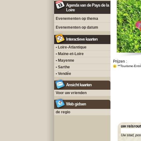
Agenda van de Pays de la
Loire
Evenementen op thema
Evenementen op datum
Interactieve kaarten
• Loire-Atlantique
• Maine-et-Loire
• Mayenne
Prijzen :
**Tourisme-Ent
• Sarthe
• Vendée
Ansicht kaarten
Voor uw vrienden
Web gidsen
de regio
uw reisrou
Uw stad, po