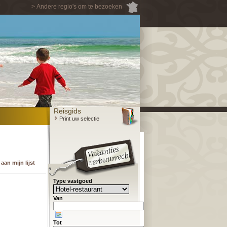
> Andere regio's om te bezoeken
Reisgids
Print uw selectie
an mijn lijst
Type vastgoed
Van
Tot