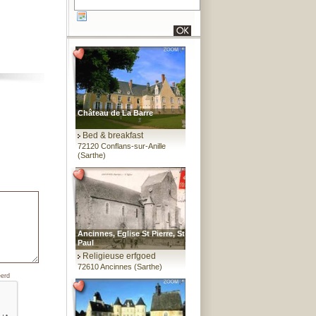
Château de La Barre
Bed & breakfast
72120 Conflans-sur-Anille
(Sarthe)
Ancinnes, Eglise St Pierre, St
Paul
Religieuse erfgoed
72610 Ancinnes (Sarthe)
eerd