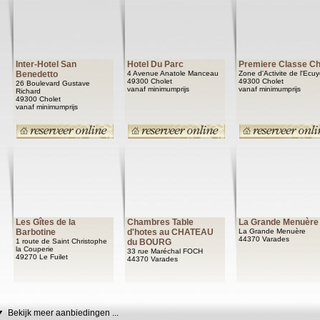
Inter-Hotel San
Hotel Du Parc
Premiere Classe Ch
Benedetto
4 Avenue Anatole Manceau
Zone d'Activite de l'Ecu
49300 Cholet
49300 Cholet
26 Boulevard Gustave
vanaf minimumprijs
vanaf minimumprijs
Richard
49300 Cholet
vanaf minimumprijs
Les Gîtes de la
Chambres Table
La Grande Menuère
Barbotine
d'hotes au CHATEAU
La Grande Menuère
44370 Varades
1 route de Saint Christophe
du BOURG
la Couperie
33 rue Maréchal FOCH
49270 Le Fuilet
44370 Varades
Bekijk meer aanbiedingen ...