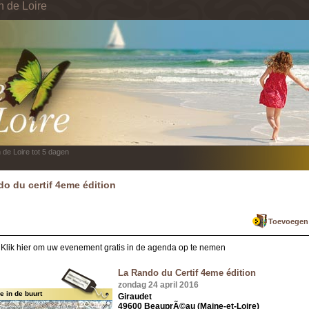
n de Loire
 de Loire tot 5 dagen
do du certif 4eme édition
Toevoegen a
Klik hier om uw evenement gratis in de agenda op te nemen
La Rando du Certif 4eme édition
zondag 24 april 2016
 in de buurt
Giraudet
49600 BeauprÃ©au (Maine-et-Loire)