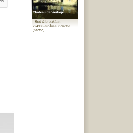
Château de Vaulogé
Bed & breakfast
72430 FercÃ©-sur-Sarthe
(Sarthe)