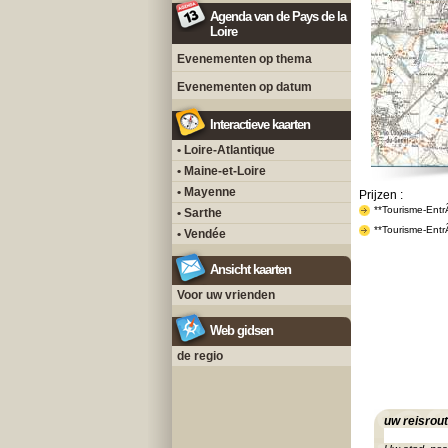
Agenda van de Pays de la
Loire
Evenementen op thema
Evenementen op datum
Interactieve kaarten
• Loire-Atlantique
• Maine-et-Loire
• Mayenne
Prijzen :
**Tourisme-Ent
• Sarthe
**Tourisme-Entr
• Vendée
Ansicht kaarten
Voor uw vrienden
Web gidsen
de regio
uw reisrou