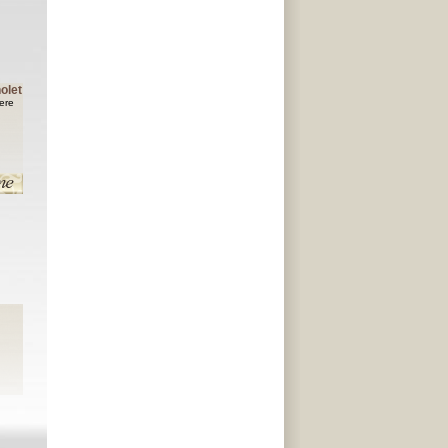
olet
yere