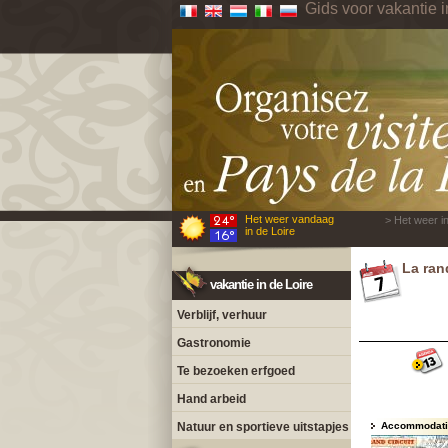
Gids voor vakantie i
Het weer vandaag
> Het weer in
in de Loire
La ran
vakantie in de Loire
Verblijf, verhuur
Gastronomie
Te bezoeken erfgoed
Hand arbeid
Natuur en sportieve uitstapjes
Accommodatie