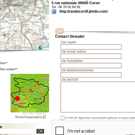
5 rue nationale 49690 Coron
Tel : 06 78 56 84 58
http://randocertif.jimdo.com/
Contact Giraudet
Uw naam
Uw email adres
Uw huisadres
rÃ©e**
Ã©e enfant**
Uw telefoonnummer
Uw bericht
AVORG-806071
Bewerkingspagina
Ik heb de algemene voorwaarden gelezen en geaccept
te