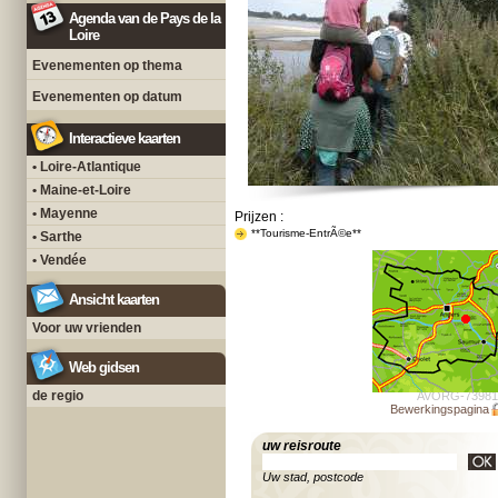
Agenda van de Pays de la
Loire
Evenementen op thema
Evenementen op datum
Interactieve kaarten
• Loire-Atlantique
• Maine-et-Loire
• Mayenne
Prijzen :
**Tourisme-EntrÃ©e**
• Sarthe
• Vendée
Ansicht kaarten
Voor uw vrienden
Web gidsen
de regio
AVORG-73981
Bewerkingspagina
uw reisroute
Uw stad, postcode