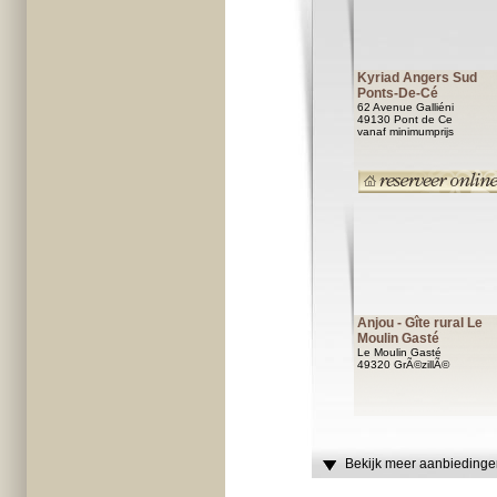
Kyriad Angers Sud
Ponts-De-Cé
62 Avenue Galliéni
49130 Pont de Ce
vanaf minimumprijs
Anjou - Gîte rural Le
Moulin Gasté
Le Moulin Gasté
49320 GrÃ©zillÃ©
Bekijk meer aanbiedingen