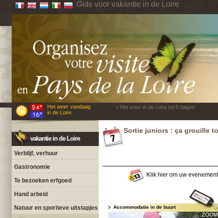
Gids voor vakantie in de Loire
Het weer vandaag
> Het weer in de Loire tot 5 dagen
in de Loire
Sortie juniors : ça grouille t
vakantie in de Loire
Verblijf, verhuur
Gastronomie
Klik hier om uw evenement
Te bezoeken erfgoed
Hand arbeid
Natuur en sportieve uitstapjes
Accommodatie in de buurt