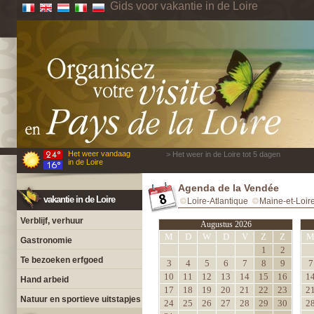
Gids voor vakantie in de Loire
Het weer vandaag
> Het weer in de Loire tot 5 dagen
in de Loire
Agenda de la Vendée
vakantie in de Loire
Loire-Atlantique
Maine-et-Loir
Verblijf, verhuur
Augustus 2026
M
D
W
D
V
Z
Z
Gastronomie
1
2
Te bezoeken erfgoed
3
4
5
6
7
8
9
7
10
11
12
13
14
15
16
1
Hand arbeid
17
18
19
20
21
22
23
2
Natuur en sportieve uitstapjes
24
25
26
27
28
29
30
2