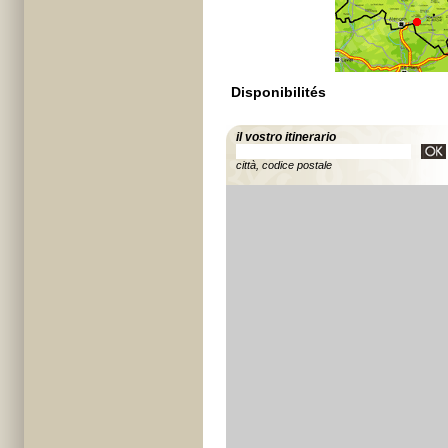
Disponibilités
il vostro itinerario
città, codice postale