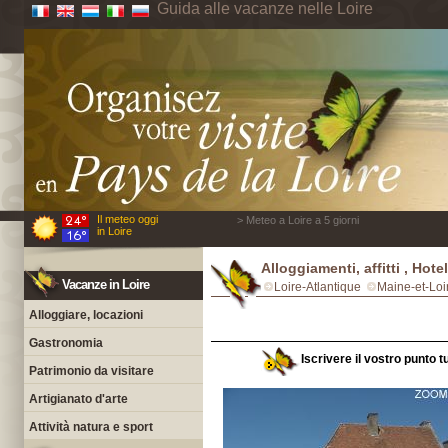
Guida alle vacanze nelle Loire
Il meteo oggi
> Meteo a Loire a 5 giorni
in Loire
Alloggiamenti, affitti , Hote
Vacanze in Loire
Loire-Atlantique
Maine-et-Loi
Alloggiare, locazioni
Gastronomia
Iscrivere il vostro punto t
Patrimonio da visitare
Artigianato d'arte
Attività natura e sport