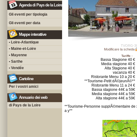
Agenda di Pays de la Loire
Gli eventi per tipologia
Gli eventi per data
Mappe interattive
• Loire-Atlantique
TVORG-3
• Maine-et-Loire
Modificare la scheda
• Mayenne
Tariffe :
Bassa Stagione 40 €
• Sarthe
Media stagione 40 €
• Vendée
Alta Stagione 40 €
vacanza 40 €
Ristorante Menu 10 a 20 €
Cartoline
**Tourisme-Petit dÃ©jeunÃ©**
Ristorante Menu 11 a 24 €
Per i vostri amici
Bassa stagione 44€ a 59€
Media stagione 44€ a 59€
Annuario dei web
Alta stagione 44€ a 59€
di Pays de la Loire
**Tourisme-Personne supplÃ©mentaire de 
a y**