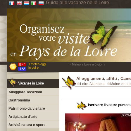
Guida alle vacanze nelle Loire
Il meteo oggi
> Meteo a Loire a 5 giorni
in Loire
Alloggiamenti, affitti , Cam
Vacanze in Loire
Loire-Atlantique
Maine-et-Loi
Alloggiare, locazioni
Gastronomia
Iscrivere il vostro punto t
Patrimonio da visitare
Artigianato d'arte
Attività natura e sport