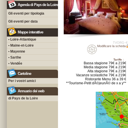
Agenda di Pays de la Loire
Gli eventi per tipologia
Gli eventi per data
Mappe interattive
• Loire-Atlantique
TVORG-4
• Maine-et-Loire
Modificare la scheda
• Mayenne
• Sarthe
Tariffe :
Bassa stagione 79€ a 219€
• Vendée
Media stagione 79€ a 219€
Alta stagione 79€ a 219€
Cartoline
Vacanze scolastiche 79€ a 219€
Ristorante Menu 36 a 39 €
Per i vostri amici
**Tourisme-Petit dÃ©jeunÃ© de x a y**
Annuario dei web
di Pays de la Loire