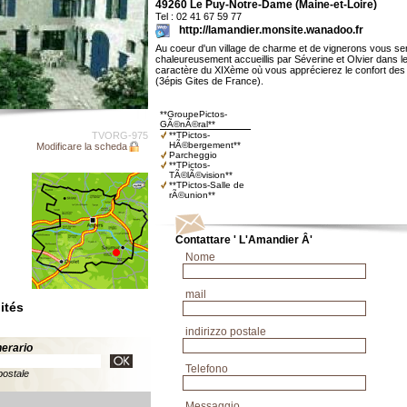
49260 Le Puy-Notre-Dame (Maine-et-Loire)
Tel : 02 41 67 59 77
http://lamandier.monsite.wanadoo.fr
Au coeur d'un village de charme et de vignerons vous se
chaleureusement accueillis par Séverine et Olvier dans l
caractère du XIXème où vous apprécierez le confort de
(3épis Gites de France).
**GroupePictos-
GÃ©nÃ©ral**
TVORG-975
**TPictos-
HÃ©bergement**
Modificare la scheda
Parcheggio
**TPictos-
TÃ©lÃ©vision**
**TPictos-Salle de
rÃ©union**
Contattare ' L'Amandier Â'
Nome
mail
ités
indirizzo postale
inerario
Telefono
postale
Messaggio