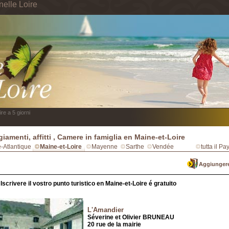
nelle Loire
re a 5 giorni
giamenti, affitti , Camere in famiglia en Maine-et-Loire
e-Atlantique
Maine-et-Loire
Mayenne
Sarthe
Vendée
tutta il Pa
Aggiungere
Iscrivere il vostro punto turistico en Maine-et-Loire é gratuito
L'Amandier
Séverine et Olivier BRUNEAU
20 rue de la mairie