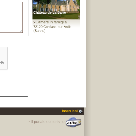
Château de La Barre
Camere in famiglia
72120 Conflans-sur-Anille
(Sarthe)
Inserzioni
> Il portale del turismo