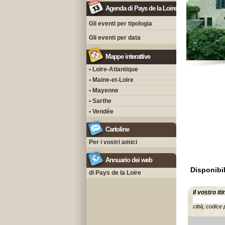
Agenda di Pays de la Loire
Gli eventi per tipologia
Gli eventi per data
Mappe interattive
• Loire-Atlantique
• Maine-et-Loire
• Mayenne
• Sarthe
• Vendée
Cartoline
Per i vostri amici
Annuario dei web
Disponibil
di Pays de la Loire
il vostro it
città, codice 