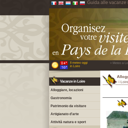
Guida alle vacanze 
Il meteo oggi
> Meteo a Loi
in Loire
Allog
Vacanze in Loire
Loir
Alloggiare, locazioni
Gastronomia
Patrimonio da visitare
Artigianato d'arte
Attività natura e sport