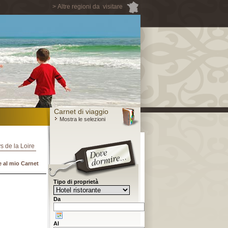
> Altre regioni da visitare
Carnet di viaggio
Mostra le selezioni
ys de la Loire
 al mio Carnet
Tipo di proprietà
Da
Al