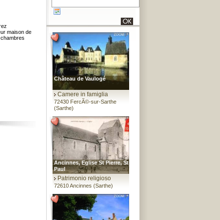
rez
eur maison de
s chambres
Château de Vaulogé
Camere in famiglia
72430 FercÃ©-sur-Sarthe
(Sarthe)
Ancinnes, Eglise St Pierre, St
Paul
Patrimonio religioso
72610 Ancinnes (Sarthe)