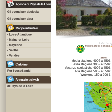
Agenda di Pays de la Loire
Gli eventi per tipologia
Gli eventi per data
Mappe interattive
• Loire-Atlantique
• Maine-et-Loire
TVORG-2
• Mayenne
Modificare la scheda
• Sarthe
• Vendée
Tariffe :
Media stagione 400€ a 450€
Cartoline
Bassa stagione 300€ a 350€
Vacanze scolastiche 400€ a 450€
Per i vostri amici
Alta stagione 500€ a 550€
Weekend 150 a 200 €
Annuario dei web
di Pays de la Loire