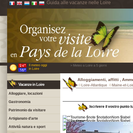
Guida alle vacanze nelle Loire
Il meteo oggi
> Meteo a Loire a 5 giorni
in Loire
Alloggiamenti, affitti , Amm
Vacanze in Loire
Loire-Atlantique
Maine-et-Loi
Alloggiare, locazioni
Gastronomia
Iscrivere il vostro punto t
Patrimonio da visitare
Artigianato d'arte
Attività natura e sport