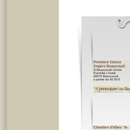
Premiere Classe
Angers Beaucouzé
Zi Beaucouzé Centre
D'activité L'hoirie
49070 Beaucouzé
a partire da 40.00 €
Chambre d'hôtes "le