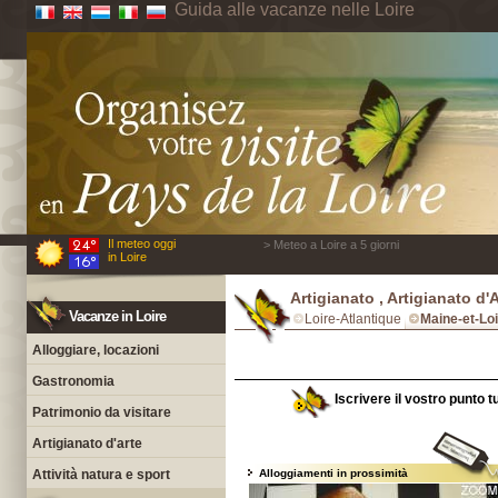
Guida alle vacanze nelle Loire
Il meteo oggi
> Meteo a Loire a 5 giorni
in Loire
Artigianato , Artigianato d'
Vacanze in Loire
Loire-Atlantique
Maine-et-Lo
Alloggiare, locazioni
Gastronomia
Iscrivere il vostro punto t
Patrimonio da visitare
Artigianato d'arte
Attività natura e sport
Alloggiamenti in prossimità