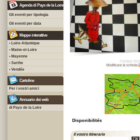
Agenda di Pays de la Loire
Gli eventi per tipologia
Gli eventi per data
Mappe interattive
• Loire-Atlantique
• Maine-et-Loire
• Mayenne
TVORG-707
• Sarthe
Modificare la scheda
• Vendée
Cartoline
Per i vostri amici
Annuario dei web
di Pays de la Loire
Disponibilités
il vostro itinerario