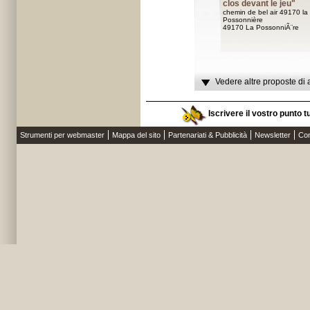
clos devant le jeu"
chemin de bel air 49170 la
Possonnière
49170 La PossonniÃ¨re
Vedere altre proposte di 
Iscrivere il vostro punto t
Strumenti per webmaster
Mappa del sito
Partenariati & Pubblicità
Newsletter
Con