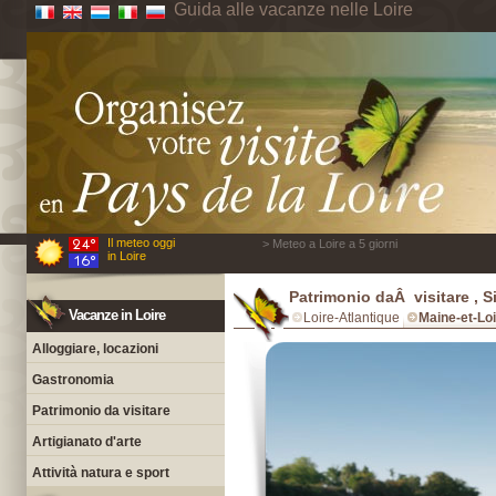
Guida alle vacanze nelle Loire
Il meteo oggi
> Meteo a Loire a 5 giorni
in Loire
Patrimonio daÂ visitare , Si
Vacanze in Loire
Loire-Atlantique
Maine-et-Lo
Alloggiare, locazioni
Gastronomia
Patrimonio da visitare
Artigianato d'arte
Attività natura e sport