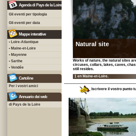
Agenda di Pays de la Loire
Gli eventi per tipologia
Gli eventi per data
Mappe interattive
• Loire-Atlantique
Natural site
• Maine-et-Loire
• Mayenne
Works of nature, the natural sites a
• Sarthe
circuses, collars, lakes, caves, c
• Vendée
still resides.
1 en Maine-et-Loire.
Cartoline
Per i vostri amici
Iscrivere il vostro punto t
Annuario dei web
di Pays de la Loire