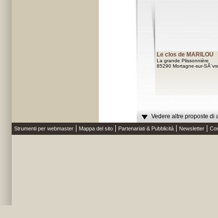
Le clos de MARILOU
La grande Plissonnière
85290 Mortagne-sur-SÃ¨vr
Vedere altre proposte di 
Strumenti per webmaster
Mappa del sito
Partenariati & Pubblicità
Newsletter
Con