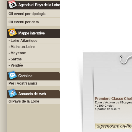
Agenda di Pays de la Loire
Gli eventi per tipologia
Gli eventi per data
Mappe interattive
• Loire-Atlantique
• Maine-et-Loire
• Mayenne
• Sarthe
• Vendée
Cartoline
Per i vostri amici
Annuario dei web
Premiere Classe Chol
di Pays de la Loire
Zone d'Activite de l'Ecuyer
49300 Cholet
a partire da 0.00 €