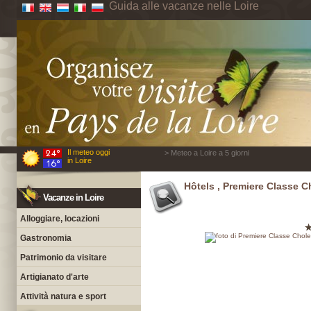
Guida alle vacanze nelle Loire
Il meteo oggi
> Meteo a Loire a 5 giorni
in Loire
Hôtels , Premiere Classe C
Vacanze in Loire
Alloggiare, locazioni
Gastronomia
Patrimonio da visitare
Artigianato d'arte
Attività natura e sport