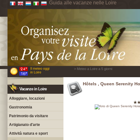
Guida alle vacanze nelle Loire
Il meteo oggi
> Meteo a Loire a 5 giorni
in Loire
Hôtels , Queen Serenity Ho
Vacanze in Loire
Alloggiare, locazioni
Gastronomia
Patrimonio da visitare
Artigianato d'arte
Attività natura e sport