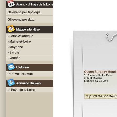
Agenda di Pays de la Loire
Gli eventi per tipologia
Gli eventi per data
Mappe interattive
• Loire-Atlantique
• Maine-et-Loire
• Mayenne
• Sarthe
• Vendée
Cartoline
Queen Serenity Hotel
Per i vostri amici
16 Avenue De La Gare
35600 Missillac
a partire da 34.00 €
Annuario dei web
di Pays de la Loire