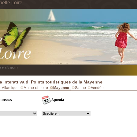
nelle Loire
re a 5 giorni
 interattiva di Points touristiques de la Mayenne
e-Atlantique
Maine-et-Loire
Mayenne
Sarthe
Vendée
Agenda
Turismo