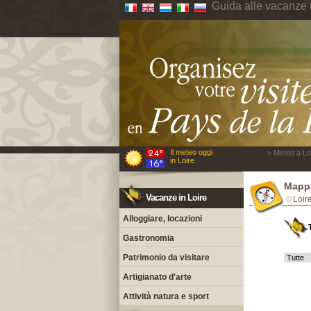
Guida alle vacanze 
Il meteo oggi
> Meteo a Loi
in Loire
Mappa
Vacanze in Loire
Loir
Alloggiare, locazioni
Gastronomia
Patrimonio da visitare
Artigianato d'arte
Attività natura e sport