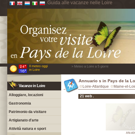
Guida alle vacanze nelle Loire
Il meteo oggi
> Meteo a Loire a 5 giorni
in Loire
Annuario s in Pays de la Lo
Vacanze in Loire
Loire-Atlantique
Maine-et-Loi
Alloggiare, locazioni
21 web .
Gastronomia
Patrimonio da visitare
Artigianato d'arte
Attività natura e sport
AN-40