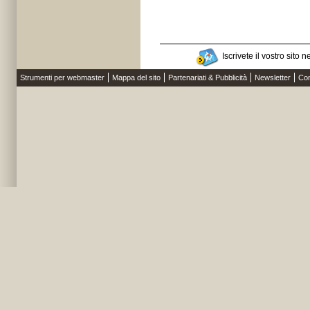
Iscrivete il vostro sito n
Strumenti per webmaster
Mappa del sito
Partenariati & Pubblicità
Newsletter
Con