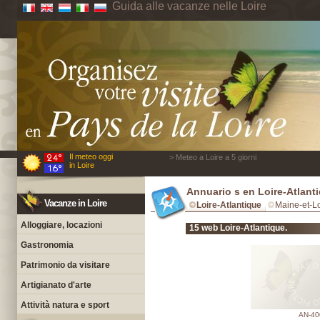
Guida alle vacanze nelle Loire
Il meteo oggi
> Meteo a Loire a 5 giorni
in Loire
Annuario s en Loire-Atlant
Vacanze in Loire
Loire-Atlantique
Maine-et-Lo
Alloggiare, locazioni
15 web Loire-Atlantique.
Gastronomia
Patrimonio da visitare
Artigianato d'arte
Attività natura e sport
AN-40