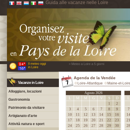
Guida alle vacanze nelle Loire
Il meteo oggi
> Meteo a Loire a 5 giorni
in Loire
Agenda de la Vendée
Vacanze in Loire
Loire-Atlantique
Maine-et-Loir
Alloggiare, locazioni
Agosto 2026
L
M
M
G
V
S
D
L
Gastronomia
1
2
Patrimonio da visitare
3
4
5
6
7
8
9
7
10
11
12
13
14
15
16
1
Artigianato d'arte
17
18
19
20
21
22
23
2
Attività natura e sport
24
25
26
27
28
29
30
2