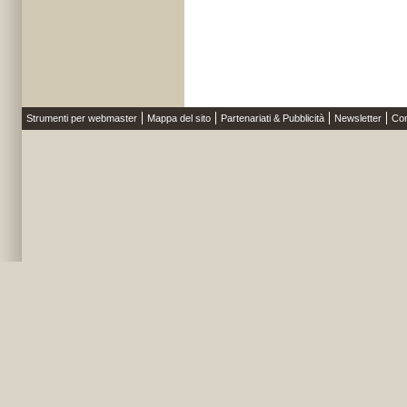
Strumenti per webmaster
Mappa del sito
Partenariati & Pubblicità
Newsletter
Con