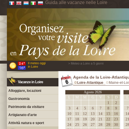
Guida alle vacanze nelle Loire
Il meteo oggi
> Meteo a Loire a 5 giorni
in Loire
Agenda de la Loire-Atlantiq
Vacanze in Loire
Loire-Atlantique
Maine-et-Loi
Alloggiare, locazioni
Agosto 2026
L
M
M
G
V
S
D
L
Gastronomia
1
2
Patrimonio da visitare
3
4
5
6
7
8
9
7
10
11
12
13
14
15
16
1
Artigianato d'arte
17
18
19
20
21
22
23
2
Attività natura e sport
24
25
26
27
28
29
30
2