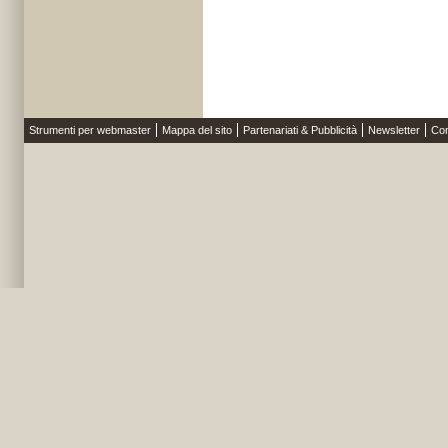
Strumenti per webmaster
Mappa del sito
Partenariati & Pubblicità
Newsletter
Con