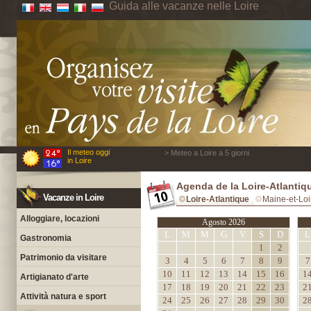
Guida alle vacanze nelle Loire
Il meteo oggi
> Meteo a Loire a 5 giorni
in Loire
Agenda de la Loire-Atlantiq
Vacanze in Loire
Loire-Atlantique
Maine-et-Loi
Alloggiare, locazioni
Agosto 2026
L
M
M
G
V
S
D
L
Gastronomia
1
2
Patrimonio da visitare
3
4
5
6
7
8
9
7
10
11
12
13
14
15
16
1
Artigianato d'arte
17
18
19
20
21
22
23
2
Attività natura e sport
24
25
26
27
28
29
30
2