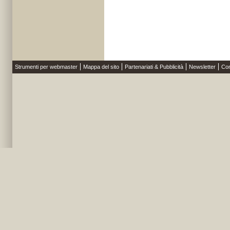
Strumenti per webmaster
Mappa del sito
Partenariati & Pubblicità
Newsletter
Con