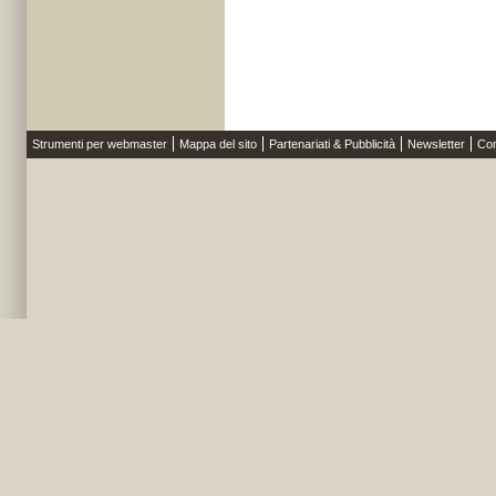
Strumenti per webmaster
Mappa del sito
Partenariati & Pubblicità
Newsletter
Con