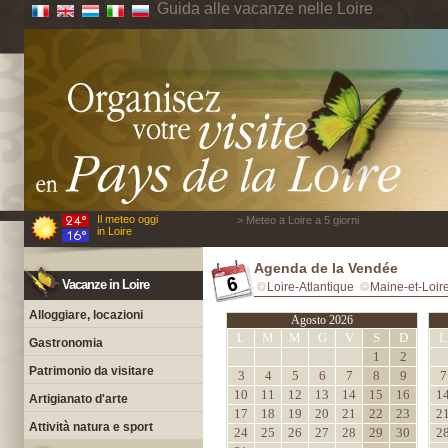
Guida alle vacanze nelle Loire
Il meteo oggi
> Meteo a Loire a 5 giorni
in Loire
Agenda de la Vendée
Vacanze in Loire
Loire-Atlantique
Maine-et-Loir
Alloggiare, locazioni
Agosto 2026
L
M
M
G
V
S
D
L
Gastronomia
1
2
Patrimonio da visitare
3
4
5
6
7
8
9
7
10
11
12
13
14
15
16
1
Artigianato d'arte
17
18
19
20
21
22
23
2
Attività natura e sport
24
25
26
27
28
29
30
2