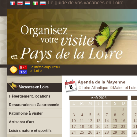
Le guide de vos vacances en Loire
La météo aujourd'hui
en Loire
Agenda de la Mayenne
Vacances en Loire
Loire-Atlantique
Maine-et-Loir
Hébergement, locations
Août 2026
L
M
M
J
V
S
D
L
Restauration et Gastronomie
1
2
Patrimoine à visiter
3
4
5
6
7
8
9
7
10
11
12
13
14
15
16
1
Artisanat d'art
17
18
19
20
21
22
23
2
Loisirs nature et sportifs
24
25
26
27
28
29
30
2